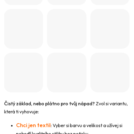
Čistý základ, nebo plátno pro tvůj nápad?
Zvol si variantu,
která ti vyhovuje:
Chci jen textil
:
Vyber si barvu a velikost a užívej si
pohodlí kvalitního střihu bez potisku.