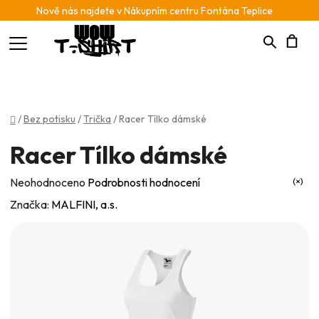
Nově nás najdete v Nákupním centru Fontána Teplice
Hledat
N
K
Domů
/
Bez potisku
/
Trička
/
Racer Tílko dámské
Racer Tílko dámské
Průměrné
Neohodnoceno
Podrobnosti hodnocení
hodnocení
Značka:
MALFINI, a.s.
produktu
je
0,0
z
5
hvězdiček.