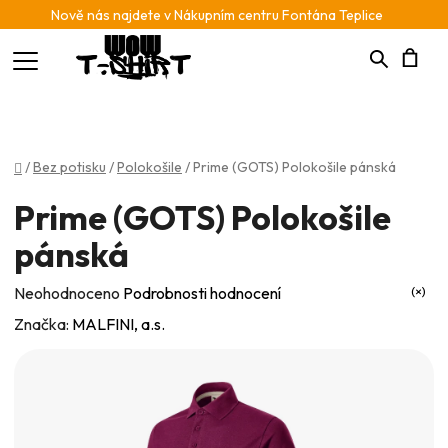
Nově nás najdete v Nákupním centru Fontána Teplice
Hledat
N
K
Domů
/
Bez potisku
/
Polokošile
/
Prime (GOTS) Polokošile pánská
Prime (GOTS) Polokošile
pánská
Průměrné
Neohodnoceno
Podrobnosti hodnocení
hodnocení
Značka:
MALFINI, a.s.
produktu
je
0,0
z