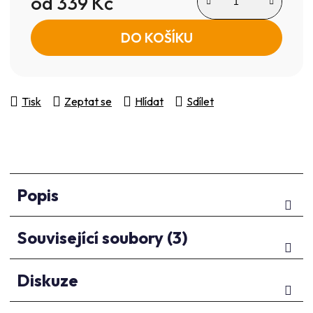
od
339 Kč
Měrná cena:
DO KOŠÍKU
Tisk
Zeptat se
Hlídat
Sdílet
Popis
Související soubory (3)
Diskuze