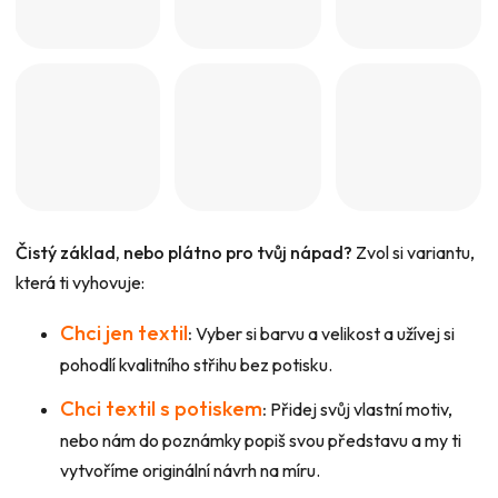
Čistý základ, nebo plátno pro tvůj nápad?
Zvol si variantu,
která ti vyhovuje:
Chci jen textil
:
Vyber si barvu a velikost a užívej si
pohodlí kvalitního střihu bez potisku.
Chci textil s potiskem
:
Přidej svůj vlastní motiv,
nebo nám do poznámky popiš svou představu a my ti
vytvoříme originální návrh na míru.