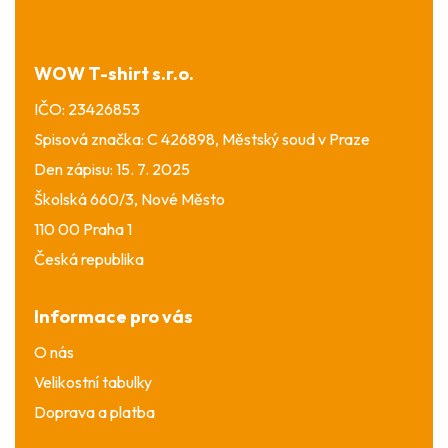
a
t
í
WOW T-shirt s.r.o.
IČO: 23426853
Spisová značka: C 426898, Městský soud v Praze
Den zápisu: 15. 7. 2025
Školská 660/3, Nové Město
110 00 Praha 1
Česká republika
Informace pro vás
O nás
Velikostní tabulky
Doprava a platba