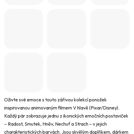
5
hvězdiček.
Oživte své emoce s touto zářivou kolekcí ponožek
inspirovanou animovaným filmem V hlavě (Pixar/Disney).
Každý pár zobrazuje jednu z ikonických emočních postaviček
– Radost, Smutek, Hněv, Nechuť a Strach – v jejich
charakteristických barvách. Jsou skvělým doplňkem, dárkem