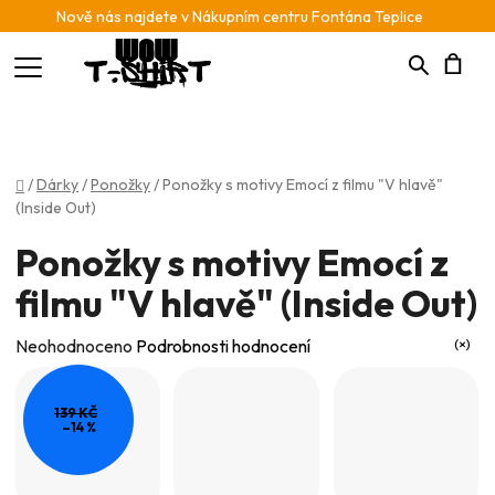
Nově nás najdete v Nákupním centru Fontána Teplice
Hledat
N
K
Domů
/
Dárky
/
Ponožky
/
Ponožky s motivy Emocí z filmu "V hlavě"
(Inside Out)
Ponožky s motivy Emocí z
filmu "V hlavě" (Inside Out)
Průměrné
Neohodnoceno
Podrobnosti hodnocení
hodnocení
produktu
139 KČ
–14 %
je
0,0
z