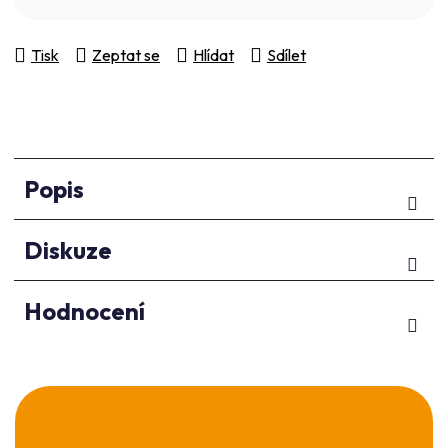
Tisk
Zeptat se
Hlídat
Sdílet
Popis
Diskuze
Hodnocení
Z
á
p