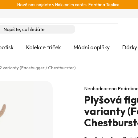
Nově nás najdete v Nákupním centru Fontána Teplice
potisk
Kolekce triček
Módní doplňky
Dárky
 2 varianty (Facehugger / Chestburster)
Průměrné
Neohodnoceno
Podrobno
Plyšová fig
hodnocení
produktu
varianty (
je
Chestburst
0,0
z
5