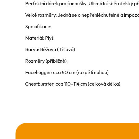
​Perfektní dárek pro fanoušky: Ultimátní sběratelský p
​Velké rozměry: Jedná se o nepřehlédnutelné a impoza
​Specifikace:
​Materiál: Plyš
​Barva: Béžová (Tělová)
​Rozměry (přibližné):
​Facehugger: cca 50 cm (rozpětí nohou)
​Chestburster: cca 110–114 cm (celková délka)
Z