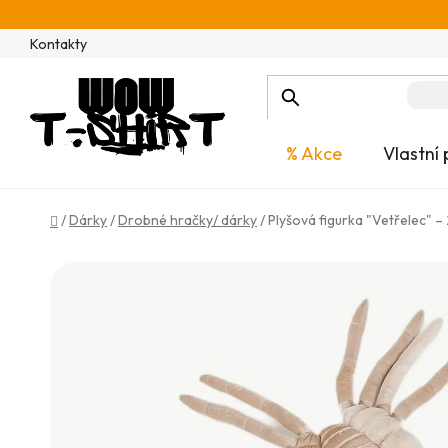
Přejít
na
Kontakty
obsah
% Akce
Vlastní 
Domů
/
Dárky
/
Drobné hračky/ dárky
/
Plyšová figurka "Vetřelec" –