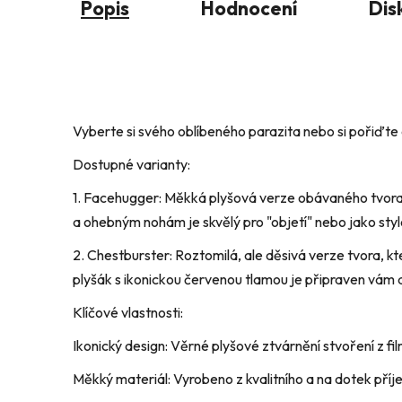
Popis
Hodnocení
Dis
Vyberte si svého oblíbeného parazita nebo si pořiďte 
​Dostupné varianty:
​1. Facehugger: Měkká plyšová verze obávaného tvora
a ohebným nohám je skvělý pro "objetí" nebo jako styl
​2. Chestburster: Roztomilá, ale děsivá verze tvora, k
plyšák s ikonickou červenou tlamou je připraven vám 
​Klíčové vlastnosti:
​Ikonický design: Věrné plyšové ztvárnění stvoření z fi
​Měkký materiál: Vyrobeno z kvalitního a na dotek pří