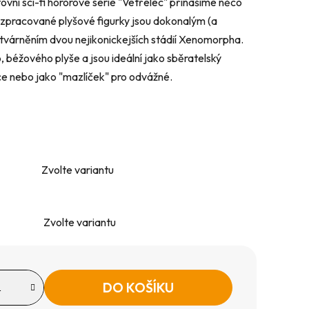
ovní sci-fi hororové série "Vetřelec" přinášíme něco
ě zpracované plyšové figurky jsou dokonalým (a
tvárněním dvou nejikonickejších stádií Xenomorpha.
béžového plyše a jsou ideální jako sběratelský
ce nebo jako "mazlíček" pro odvážné.
Zvolte variantu
Zvolte variantu
DO KOŠÍKU