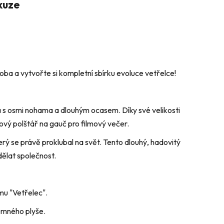
kuze
oba a vytvořte si kompletní sbírku evoluce vetřelce!
 s osmi nohama a dlouhým ocasem. Díky své velikosti
ový polštář na gauč pro filmový večer.
terý se právě proklubal na svět. Tento dlouhý, hadovitý
dělat společnost.
lmu "Vetřelec".
jemného plyše.