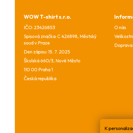
á
p
a
WOW T-shirt s.r.o.
Inform
t
í
IČO: 23426853
O nás
Spisová značka: C 426898, Městský
Velikostn
soud v Praze
Doprava 
Den zápisu: 15. 7. 2025
Školská 660/3, Nové Město
110 00 Praha 1
Česká republika
K personaliza