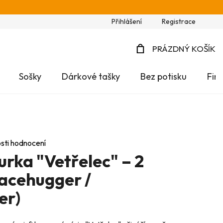
Přihlášení
Registrace
PRÁZDNÝ KOŠÍK
NÁKUPNÍ
Sošky
Dárkové tašky
Bez potisku
Fir
KOŠÍK
sti hodnocení
urka "Vetřelec" – 2
Facehugger /
er)