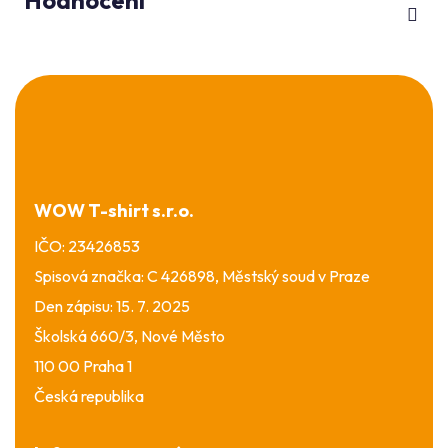
Z
á
p
a
t
í
WOW T-shirt s.r.o.
IČO: 23426853
Spisová značka: C 426898, Městský soud v Praze
Den zápisu: 15. 7. 2025
Školská 660/3, Nové Město
110 00 Praha 1
Česká republika