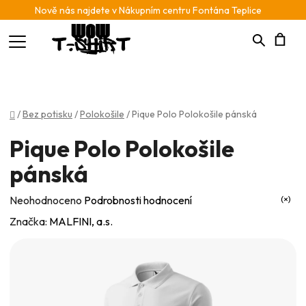
Nově nás najdete v Nákupním centru Fontána Teplice
Hledat
N
K
Domů
/
Bez potisku
/
Polokošile
/
Pique Polo Polokošile pánská
Pique Polo Polokošile
pánská
Průměrné
Neohodnoceno
Podrobnosti hodnocení
hodnocení
Značka:
MALFINI, a.s.
produktu
je
0,0
z