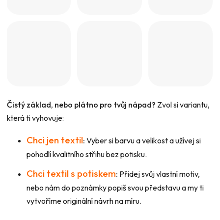
Čistý základ, nebo plátno pro tvůj nápad?
Zvol si variantu,
která ti vyhovuje:
Chci jen textil
:
Vyber si barvu a velikost a užívej si
pohodlí kvalitního střihu bez potisku.
Chci textil s potiskem
:
Přidej svůj vlastní motiv,
nebo nám do poznámky popiš svou představu a my ti
vytvoříme originální návrh na míru.