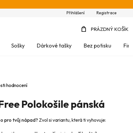
Přihlášení
Registrace
PRÁZDNÝ KOŠÍK
NÁKUPNÍ
Sošky
Dárkové tašky
Bez potisku
Fir
KOŠÍK
sti hodnocení
 Free Polokošile pánská
no pro tvůj nápad?
Zvol si variantu, která ti vyhovuje: