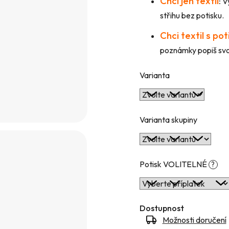
Chci jen textil
:
Vy
hvězdiček.
střihu bez potisku.
Chci textil s po
poznámky popiš svou
Varianta
Varianta skupiny
Potisk VOLITELNÉ
?
Dostupnost
Možnosti doručení