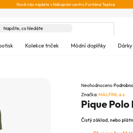
Nově nás najdete v Nákupním centru Fontána Teplice
potisk
Kolekce triček
Módní doplňky
Dárky
Průměrné
Neohodnoceno
Podrobno
hodnocení
Značka:
MALFINI, a.s.
Pique Polo
produktu
je
0,0
Čistý základ, nebo plát
z
5