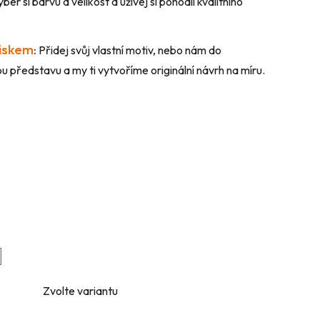
ber si barvu a velikost a užívej si pohodlí kvalitního
tiskem
:
Přidej svůj vlastní motiv, nebo nám do
 představu a my ti vytvoříme originální návrh na míru.
Zvolte variantu