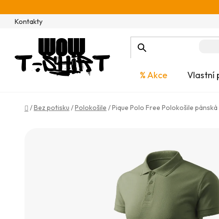
Přejít
na
Kontakty
obsah
% Akce
Vlastní 
Domů
/
Bez potisku
/
Polokošile
/
Pique Polo Free Polokošile pánská