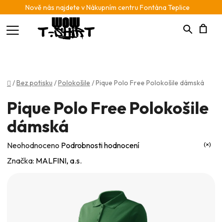
Nově nás najdete v Nákupním centru Fontána Teplice
Hledat
N
K
Domů
/
Bez potisku
/
Polokošile
/
Pique Polo Free Polokošile dámská
Pique Polo Free Polokošile
dámská
Průměrné
Neohodnoceno
Podrobnosti hodnocení
hodnocení
Značka:
MALFINI, a.s.
produktu
je
0,0
z