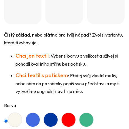
Čistý základ, nebo plátno pro tvůj nápad?
Zvol si variantu,
která ti vyhovuje:
Chci jen textil
:
Vyber si barvu a velikost a užívej si
pohodlí kvalitního střihu bez potisku.
Chci textil s potiskem
:
Přidej svůj vlastní motiv,
nebo nám do poznámky popiš svou představu a my ti
vytvoříme originální návrh na míru.
Barva