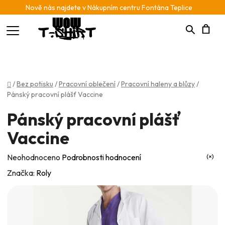
Nově nás najdete v Nákupním centru Fontána Teplice
Hledat
N
K
Domů
/
Bez potisku
/
Pracovní oblečení
/
Pracovní haleny a blůzy
/
Pánský pracovní plášť Vaccine
Pánský pracovní plášť
Vaccine
Průměrné
Neohodnoceno
Podrobnosti hodnocení
hodnocení
Značka:
Roly
produktu
je
0,0
z