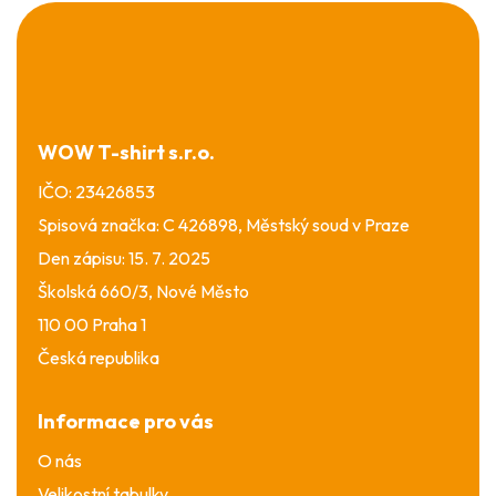
Z
á
p
a
t
í
WOW T-shirt s.r.o.
IČO: 23426853
Spisová značka: C 426898, Městský soud v Praze
Den zápisu: 15. 7. 2025
Školská 660/3, Nové Město
110 00 Praha 1
Česká republika
Informace pro vás
O nás
Velikostní tabulky