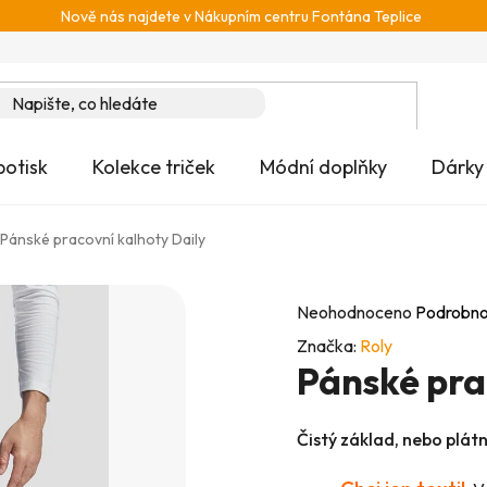
Nově nás najdete v Nákupním centru Fontána Teplice
potisk
Kolekce triček
Módní doplňky
Dárky
Pánské pracovní kalhoty Daily
Průměrné
Neohodnoceno
Podrobno
hodnocení
Značka:
Roly
Pánské pra
produktu
je
0,0
Čistý základ, nebo plát
z
5