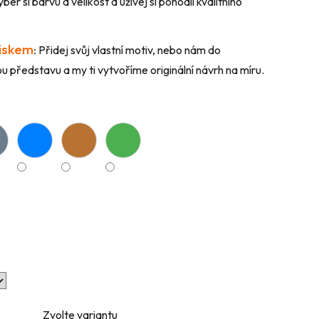
ber si barvu a velikost a užívej si pohodlí kvalitního
tiskem
:
Přidej svůj vlastní motiv, nebo nám do
 představu a my ti vytvoříme originální návrh na míru.
Zvolte variantu