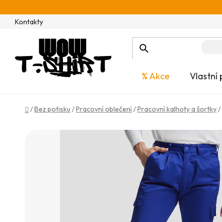
Přejít
na
Kontakty
obsah
% Akce
Vlastní 
Domů
/
Bez potisku
/
Pracovní oblečení
/
Pracovní kalhoty a šortky
/