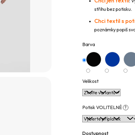
Chci jen textil
:
Vy
hvězdiček.
střihu bez potisku.
Chci textil s po
poznámky popiš svou
Barva
Velikost
Potisk VOLITELNÉ
?
Dostupnost