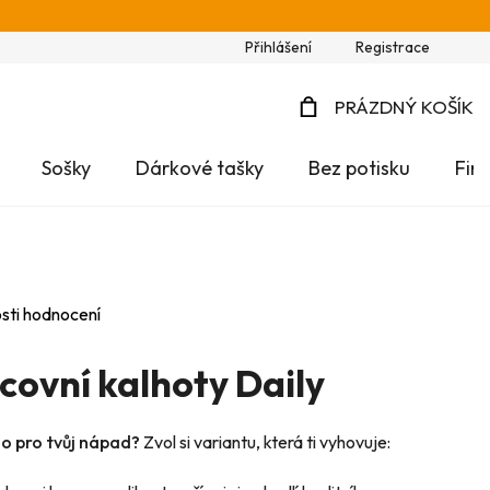
Přihlášení
Registrace
PRÁZDNÝ KOŠÍK
NÁKUPNÍ
Sošky
Dárkové tašky
Bez potisku
Fir
KOŠÍK
sti hodnocení
covní kalhoty Daily
no pro tvůj nápad?
Zvol si variantu, která ti vyhovuje: