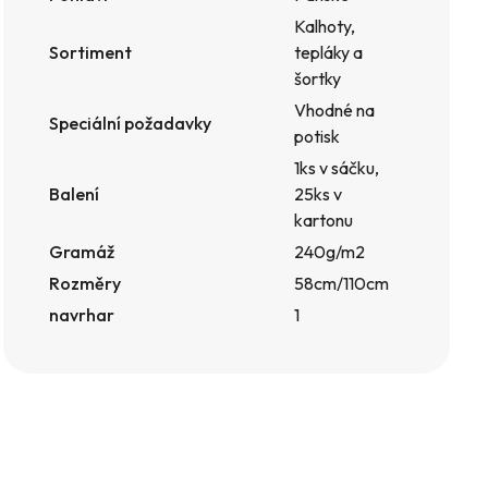
Kalhoty,
Sortiment
tepláky a
šortky
Vhodné na
Speciální požadavky
potisk
1ks v sáčku,
Balení
25ks v
kartonu
Gramáž
240g/m2
Rozměry
58cm/110cm
navrhar
1