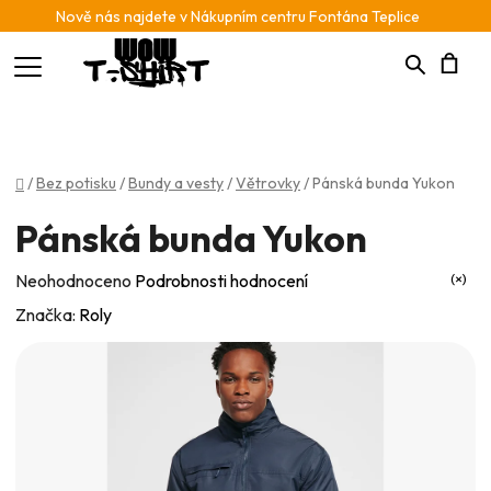
Nově nás najdete v Nákupním centru Fontána Teplice
Hledat
N
K
Domů
/
Bez potisku
/
Bundy a vesty
/
Větrovky
/
Pánská bunda Yukon
Pánská bunda Yukon
Průměrné
Neohodnoceno
Podrobnosti hodnocení
hodnocení
Značka:
Roly
produktu
je
0,0
z
5
hvězdiček.