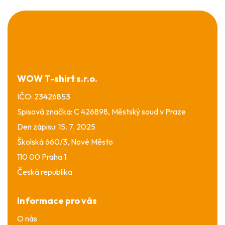
Z
á
p
a
t
í
WOW T-shirt s.r.o.
IČO: 23426853
Spisová značka: C 426898, Městský soud v Praze
Den zápisu: 15. 7. 2025
Školská 660/3, Nové Město
110 00 Praha 1
Česká republika
Informace pro vás
O nás