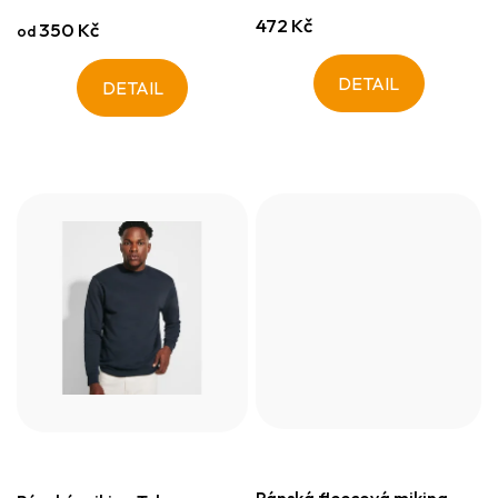
472 Kč
350 Kč
od
DETAIL
DETAIL
Pánská fleecová mikina