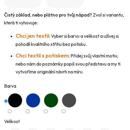
Čistý základ, nebo plátno pro tvůj nápad?
Zvol si variantu,
která ti vyhovuje:
Chci jen textil
:
Vyber si barvu a velikost a užívej si
pohodlí kvalitního střihu bez potisku.
Chci textil s potiskem
:
Přidej svůj vlastní motiv,
nebo nám do poznámky popiš svou představu a my ti
vytvoříme originální návrh na míru.
Barva
Velikost