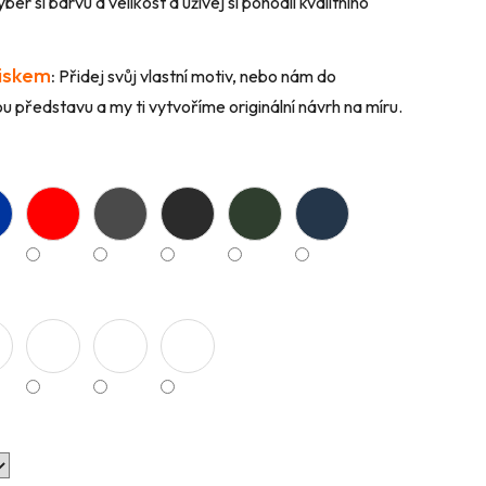
ber si barvu a velikost a užívej si pohodlí kvalitního
tiskem
:
Přidej svůj vlastní motiv, nebo nám do
 představu a my ti vytvoříme originální návrh na míru.