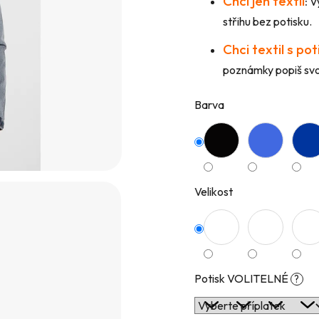
Chci jen textil
:
Vy
hvězdiček.
střihu bez potisku.
Chci textil s po
poznámky popiš svou
Barva
Velikost
Potisk VOLITELNÉ
?