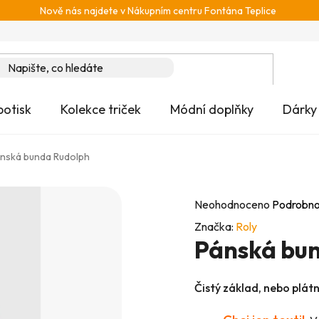
Nově nás najdete v Nákupním centru Fontána Teplice
potisk
Kolekce triček
Módní doplňky
Dárky
nská bunda Rudolph
Průměrné
Neohodnoceno
Podrobno
hodnocení
Značka:
Roly
Pánská bu
produktu
je
0,0
Čistý základ, nebo plát
z
5