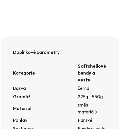
Doplňkové parametry
Softshellové
Kategorie
bundy a
vesty
Barva
černá
Gramáž
225g - 550g
směs
Materiál
materiálů
Pohlaví
Pánské
Sortiment
Bundy a vesty