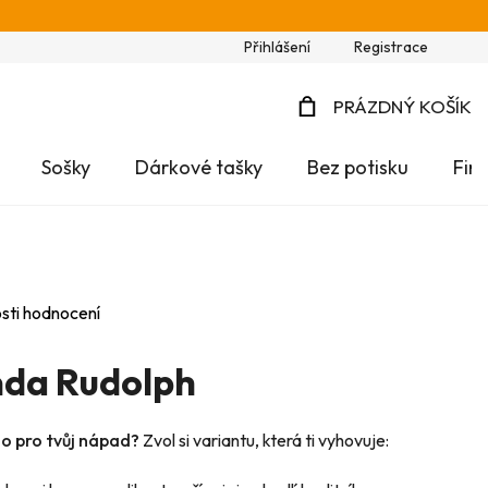
Přihlášení
Registrace
PRÁZDNÝ KOŠÍK
NÁKUPNÍ
Sošky
Dárkové tašky
Bez potisku
Fir
KOŠÍK
sti hodnocení
nda Rudolph
no pro tvůj nápad?
Zvol si variantu, která ti vyhovuje: