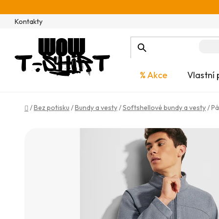
Přejít
na
Kontakty
obsah
% Akce
Vlastní 
Domů
/
Bez potisku
/
Bundy a vesty
/
Softshellové bundy a vesty
/
Pá