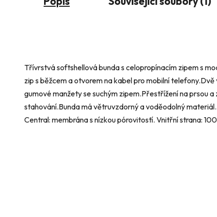
Popis
Související soubory (1)
Třívrstvá softshellová bunda s celopropínacím zipem s m
zip s běžcem a otvorem na kabel pro mobilní telefony.Dvě
gumové manžety se suchým zipem.Přestřížení na prsou a za
stahování.Bunda má větruvzdorný a voděodolný materiál. Tř
Central: membrána s nízkou pórovitostí. Vnitřní strana: 1