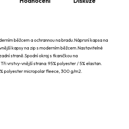
Hodnocení
Diskuze
oderním běžcem a ochrannou na bradu.Náprsní kapsa na
 vnější kapsy na zip s moderním běžcem.Nastavitelné
dní straně.Spodní okraj s tkaničkou na
i vrstvy-vnější strana: 95% polyester / 5% elastan.
00% polyester micropolar fleece, 300 g/m2.