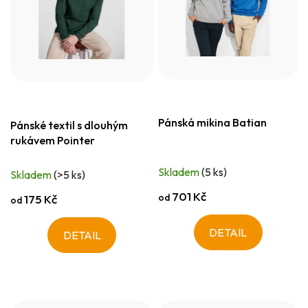
Pánská mikina Batian
Pánské textil s dlouhým
rukávem Pointer
Skladem
(5 ks)
Skladem
(>5 ks)
701 Kč
od
175 Kč
od
DETAIL
DETAIL