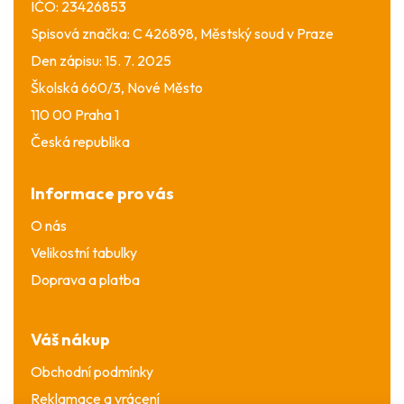
IČO: 23426853
Spisová značka: C 426898, Městský soud v Praze
Den zápisu: 15. 7. 2025
Školská 660/3, Nové Město
110 00 Praha 1
Česká republika
Informace pro vás
O nás
Velikostní tabulky
Doprava a platba
Váš nákup
Obchodní podmínky
Reklamace a vrácení