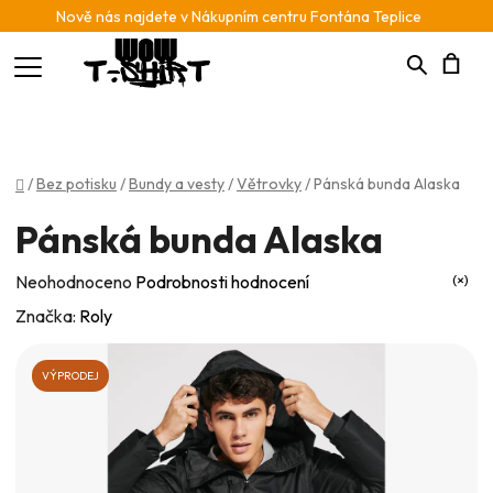
Nově nás najdete v Nákupním centru Fontána Teplice
Hledat
N
K
Domů
/
Bez potisku
/
Bundy a vesty
/
Větrovky
/
Pánská bunda Alaska
Pánská bunda Alaska
Průměrné
Neohodnoceno
Podrobnosti hodnocení
hodnocení
Značka:
Roly
produktu
je
VÝPRODEJ
0,0
z
5
hvězdiček.