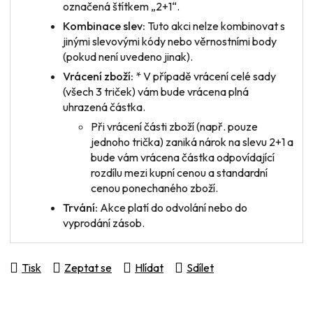
označená štítkem „2+1“.
Kombinace slev:
Tuto akci nelze kombinovat s
jinými slevovými kódy nebo věrnostními body
(pokud není uvedeno jinak).
Vrácení zboží:
* V případě vrácení
celé sady
(všech 3 triček) vám bude vrácena plná
uhrazená částka.
Při vrácení
části zboží
(např. pouze
jednoho trička) zaniká nárok na slevu 2+1 a
bude vám vrácena částka odpovídající
rozdílu mezi kupní cenou a standardní
cenou ponechaného zboží.
Trvání:
Akce platí do odvolání nebo do
vyprodání zásob.
Tisk
Zeptat se
Hlídat
Sdílet