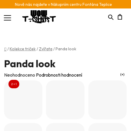
Nově nás najdete v Nákupním centru Fontána Teplice
Hledat
N
K
Domů
/
Kolekce triček
/
Zvířata
/
Panda look
Panda look
Průměrné
Neohodnoceno
Podrobnosti hodnocení
hodnocení
2 + 1
produktu
je
0,0
z
5
hvězdiček.