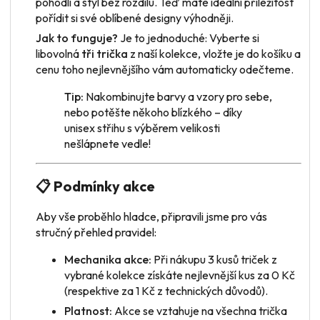
pohodlí a styl bez rozdílu. Teď máte ideální příležitost
pořídit si své oblíbené designy výhodněji.
Jak to funguje?
Je to jednoduché: Vyberte si
libovolná
tři trička
z naší kolekce, vložte je do košíku a
cenu toho nejlevnějšího vám automaticky odečteme.
Tip:
Nakombinujte barvy a vzory pro sebe,
nebo potěšte někoho blízkého – díky
unisex střihu s výběrem velikosti
nešlápnete vedle!
📋 Podmínky akce
Aby vše proběhlo hladce, připravili jsme pro vás
stručný přehled pravidel:
Mechanika akce:
Při nákupu 3 kusů triček z
vybrané kolekce získáte nejlevnější kus za 0 Kč
(respektive za 1 Kč z technických důvodů).
Platnost:
Akce se vztahuje na všechna trička