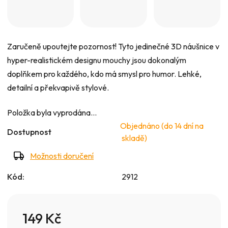
0,0
z
5
hvězdiček.
Zaručeně upoutejte pozornost! Tyto jedinečné 3D náušnice v
hyper-realistickém designu mouchy jsou dokonalým
doplňkem pro každého, kdo má smysl pro humor. Lehké,
detailní a překvapivě stylové.
Položka byla vyprodána…
Objednáno (do 14 dní na
Dostupnost
skladě)
Možnosti doručení
Kód:
2912
149 Kč