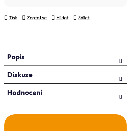
Měrná cena:
Tisk
Zeptat se
Hlídat
Sdílet
Popis
Diskuze
Hodnocení
Z
á
p