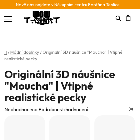
Nově nás najdete v Nákupním centru Fontána Teplice
Hledat
N
K
Domů
/
Módní doplňky
/
Originální 3D náušnice "Moucha" | Vtipné
realistické pecky
Originální 3D náušnice
"Moucha" | Vtipné
realistické pecky
Průměrné
Neohodnoceno
Podrobnosti hodnocení
hodnocení
produktu
je