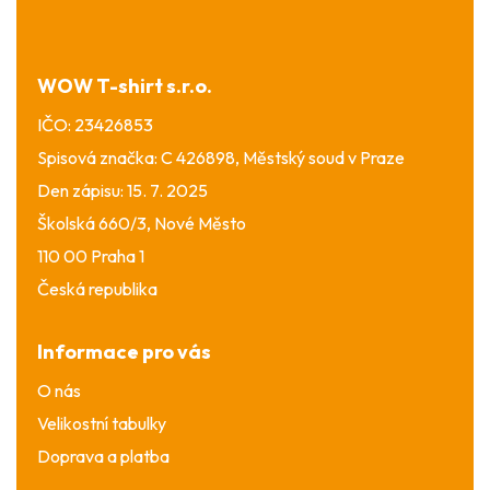
a
t
í
WOW T-shirt s.r.o.
IČO: 23426853
Spisová značka: C 426898, Městský soud v Praze
Den zápisu: 15. 7. 2025
Školská 660/3, Nové Město
110 00 Praha 1
Česká republika
Informace pro vás
O nás
Velikostní tabulky
Doprava a platba