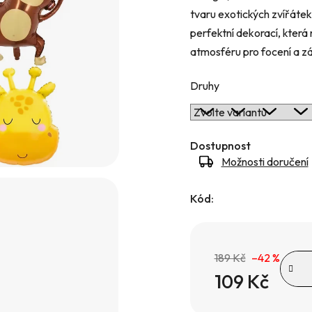
tvaru exotických zvířáte
hvězdiček.
perfektní dekorací, kter
atmosféru pro focení a z
Druhy
Dostupnost
Možnosti doručení
Kód:
189 Kč
–42 %
109 Kč
Měrná cena: