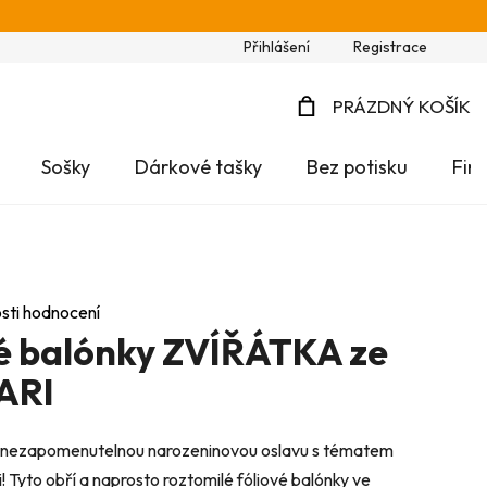
Přihlášení
Registrace
PRÁZDNÝ KOŠÍK
NÁKUPNÍ
Sošky
Dárkové tašky
Bez potisku
Fir
KOŠÍK
sti hodnocení
vé balónky ZVÍŘÁTKA ze
ARI
i nezapomenutelnou narozeninovou oslavu s tématem
 Tyto obří a naprosto roztomilé fóliové balónky ve