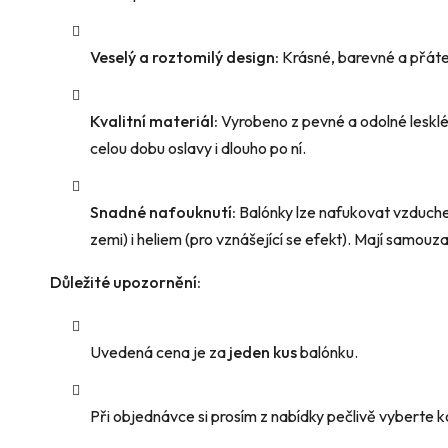
Veselý a roztomilý design:
Krásné, barevné a přátels
Kvalitní materiál:
Vyrobeno z pevné a odolné lesklé 
celou dobu oslavy i dlouho po ní.
Snadné nafouknutí:
Balónky lze nafukovat vzduche
zemi) i heliem (pro vznášející se efekt). Mají samouzav
Důležité upozornění:
Uvedená cena je za
jeden kus
balónku.
Při objednávce si prosím z nabídky pečlivě vyberte ko