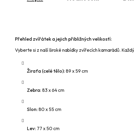
Přehled zvířátek a jejich přibližných velikostí:
Vyberte si z naší široké nabídky zvířecích kamarádů. Každ
Žirafa (celé tělo):
89 x 59 cm
Zebra:
83 x 64 cm
Slon:
80 x 55 cm
Lev:
77 x 50 cm