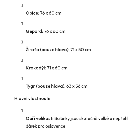
Opice:
76 x 60 cm
Gepard:
76 x 60 cm
Žirafa (pouze hlava):
71 x 50 cm
Krokodýl:
71 x 60 cm
Tygr (pouze hlava):
63 x 56 cm
Hlavní vlastnosti:
Obří velikost:
Balónky jsou skutečně velké a nepřehl
dárek pro oslavence.