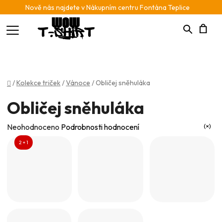
Nově nás najdete v Nákupním centru Fontána Teplice
Hledat
N
K
Domů
/
Kolekce triček
/
Vánoce
/
Obličej sněhuláka
Obličej sněhuláka
Průměrné
Neohodnoceno
Podrobnosti hodnocení
hodnocení
2 + 1
produktu
je
0,0
z
5
hvězdiček.