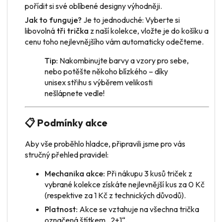
pořídit si své oblíbené designy výhodněji.
Jak to funguje?
Je to jednoduché: Vyberte si
libovolná
tři trička
z naší kolekce, vložte je do košíku a
cenu toho nejlevnějšího vám automaticky odečteme.
Tip:
Nakombinujte barvy a vzory pro sebe,
nebo potěšte někoho blízkého – díky
unisex střihu s výběrem velikosti
nešlápnete vedle!
📋 Podmínky akce
Aby vše proběhlo hladce, připravili jsme pro vás
stručný přehled pravidel:
Mechanika akce:
Při nákupu 3 kusů triček z
vybrané kolekce získáte nejlevnější kus za 0 Kč
(respektive za 1 Kč z technických důvodů).
Platnost:
Akce se vztahuje na všechna trička
označená štítkem „2+1“.