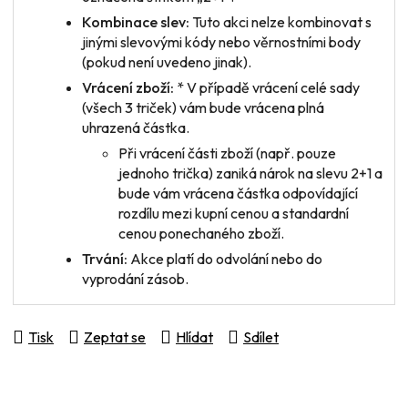
Kombinace slev:
Tuto akci nelze kombinovat s
jinými slevovými kódy nebo věrnostními body
(pokud není uvedeno jinak).
Vrácení zboží:
* V případě vrácení
celé sady
(všech 3 triček) vám bude vrácena plná
uhrazená částka.
Při vrácení
části zboží
(např. pouze
jednoho trička) zaniká nárok na slevu 2+1 a
bude vám vrácena částka odpovídající
rozdílu mezi kupní cenou a standardní
cenou ponechaného zboží.
Trvání:
Akce platí do odvolání nebo do
vyprodání zásob.
Tisk
Zeptat se
Hlídat
Sdílet