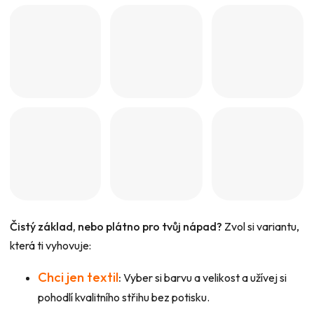
Čistý základ, nebo plátno pro tvůj nápad?
Zvol si variantu,
která ti vyhovuje:
Chci jen textil
:
Vyber si barvu a velikost a užívej si
pohodlí kvalitního střihu bez potisku.