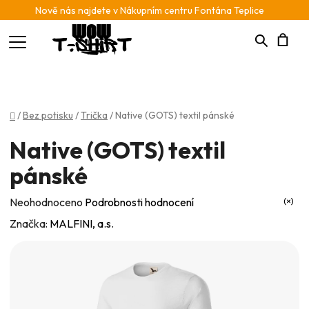
Nově nás najdete v Nákupním centru Fontána Teplice
Hledat
N
K
Domů
/
Bez potisku
/
Trička
/
Native (GOTS) textil pánské
Native (GOTS) textil
pánské
Průměrné
Neohodnoceno
Podrobnosti hodnocení
hodnocení
Značka:
MALFINI, a.s.
produktu
je
0,0
z