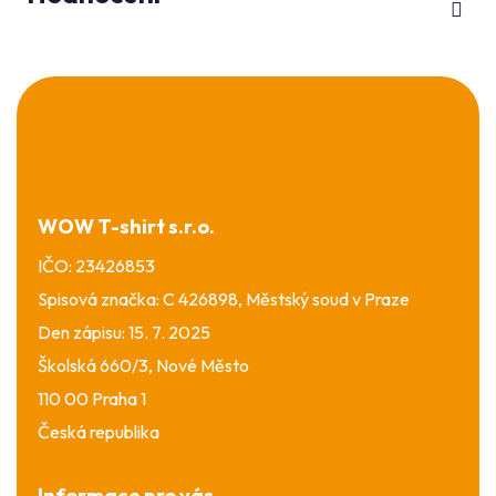
Z
á
p
a
t
í
WOW T-shirt s.r.o.
IČO: 23426853
Spisová značka: C 426898, Městský soud v Praze
Den zápisu: 15. 7. 2025
Školská 660/3, Nové Město
110 00 Praha 1
Česká republika
Informace pro vás