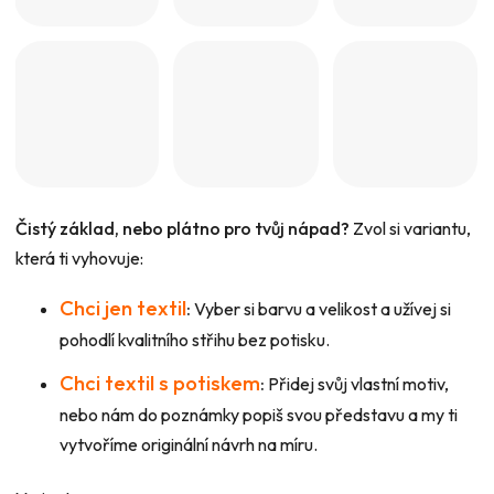
Čistý základ, nebo plátno pro tvůj nápad?
Zvol si variantu,
která ti vyhovuje:
Chci jen textil
:
Vyber si barvu a velikost a užívej si
pohodlí kvalitního střihu bez potisku.
Chci textil s potiskem
:
Přidej svůj vlastní motiv,
nebo nám do poznámky popiš svou představu a my ti
vytvoříme originální návrh na míru.