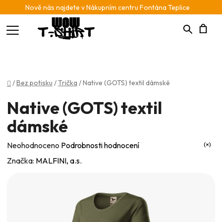
Nově nás najdete v Nákupním centru Fontána Teplice
Hledat
N
K
Domů
/
Bez potisku
/
Trička
/
Native (GOTS) textil dámské
Native (GOTS) textil
dámské
Průměrné
Neohodnoceno
Podrobnosti hodnocení
hodnocení
Značka:
MALFINI, a.s.
produktu
je
0,0
z