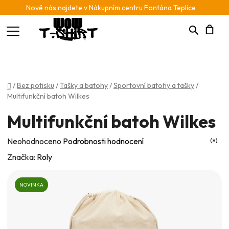
Nově nás najdete v Nákupním centru Fontána Teplice
Hledat
N
K
Domů
/
Bez potisku
/
Tašky a batohy
/
Sportovní batohy a tašky
/
Multifunkční batoh Wilkes
Multifunkční batoh Wilkes
Průměrné
Neohodnoceno
Podrobnosti hodnocení
hodnocení
Značka:
Roly
produktu
je
NOVINKA
0,0
z
5