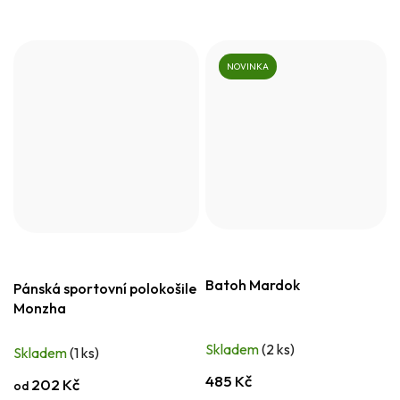
NOVINKA
Batoh Mardok
Pánská sportovní polokošile
Monzha
Skladem
(2 ks)
Skladem
(1 ks)
485 Kč
202 Kč
od