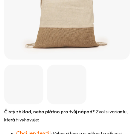
hvězdiček.
Čistý základ, nebo plátno pro tvůj nápad?
Zvol si variantu,
která ti vyhovuje:
Chci jen textil
:
Vyber si barvu a velikost a užívej si