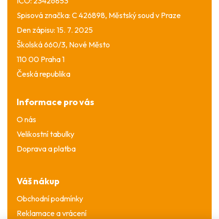
IČO: 23426853
Spisová značka: C 426898, Městský soud v Praze
Den zápisu: 15. 7. 2025
Školská 660/3, Nové Město
110 00 Praha 1
Česká republika
Informace pro vás
O nás
Velikostní tabulky
Doprava a platba
Váš nákup
Obchodní podmínky
Reklamace a vrácení