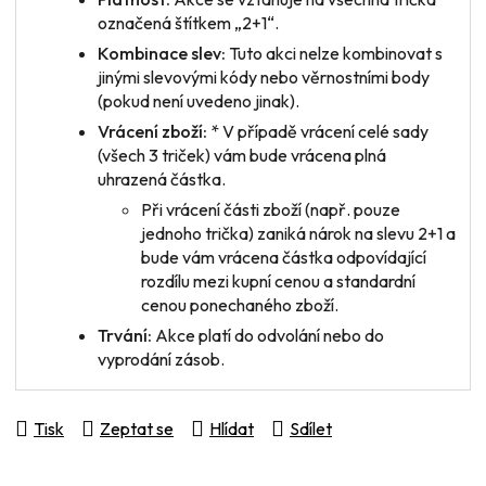
označená štítkem „2+1“.
Kombinace slev:
Tuto akci nelze kombinovat s
jinými slevovými kódy nebo věrnostními body
(pokud není uvedeno jinak).
Vrácení zboží:
* V případě vrácení
celé sady
(všech 3 triček) vám bude vrácena plná
uhrazená částka.
Při vrácení
části zboží
(např. pouze
jednoho trička) zaniká nárok na slevu 2+1 a
bude vám vrácena částka odpovídající
rozdílu mezi kupní cenou a standardní
cenou ponechaného zboží.
Trvání:
Akce platí do odvolání nebo do
vyprodání zásob.
Tisk
Zeptat se
Hlídat
Sdílet