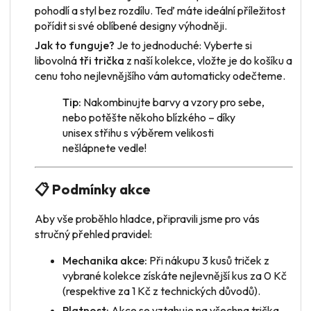
pohodlí a styl bez rozdílu. Teď máte ideální příležitost
pořídit si své oblíbené designy výhodněji.
Jak to funguje?
Je to jednoduché: Vyberte si
libovolná
tři trička
z naší kolekce, vložte je do košíku a
cenu toho nejlevnějšího vám automaticky odečteme.
Tip:
Nakombinujte barvy a vzory pro sebe,
nebo potěšte někoho blízkého – díky
unisex střihu s výběrem velikosti
nešlápnete vedle!
📋 Podmínky akce
Aby vše proběhlo hladce, připravili jsme pro vás
stručný přehled pravidel:
Mechanika akce:
Při nákupu 3 kusů triček z
vybrané kolekce získáte nejlevnější kus za 0 Kč
(respektive za 1 Kč z technických důvodů).
Platnost:
Akce se vztahuje na všechna trička