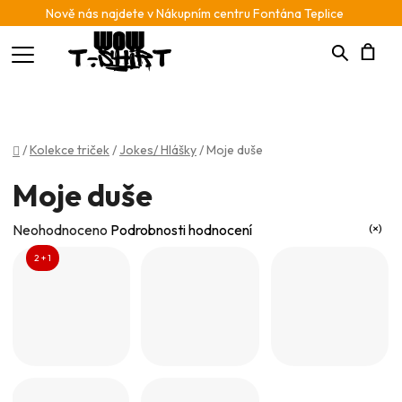
Nově nás najdete v Nákupním centru Fontána Teplice
Hledat
N
K
Domů
/
Kolekce triček
/
Jokes/ Hlášky
/
Moje duše
Moje duše
Průměrné
Neohodnoceno
Podrobnosti hodnocení
hodnocení
2 + 1
produktu
je
0,0
z
5
hvězdiček.