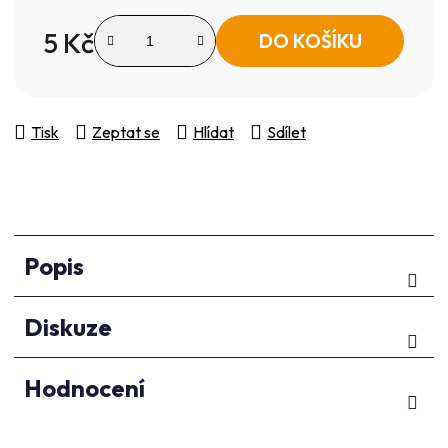
5
hvězdiček.
5 Kč
DO KOŠÍKU
Měrná cena:
Tisk
Zeptat se
Hlídat
Sdílet
Popis
Diskuze
Hodnocení