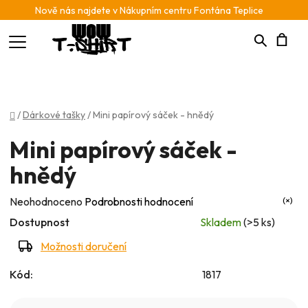
Nově nás najdete v Nákupním centru Fontána Teplice
Hledat
N
K
Domů
/
Dárkové tašky
/
Mini papírový sáček - hnědý
Mini papírový sáček -
hnědý
Průměrné
Neohodnoceno
Podrobnosti hodnocení
hodnocení
Dostupnost
Skladem
(>5 ks)
produktu
Možnosti doručení
je
Kód:
1817
0,0
z