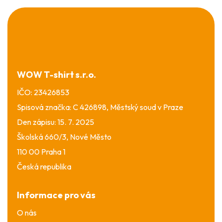
Z
á
p
a
t
í
WOW T-shirt s.r.o.
IČO: 23426853
Spisová značka: C 426898, Městský soud v Praze
Den zápisu: 15. 7. 2025
Školská 660/3, Nové Město
110 00 Praha 1
Česká republika
Informace pro vás
O nás