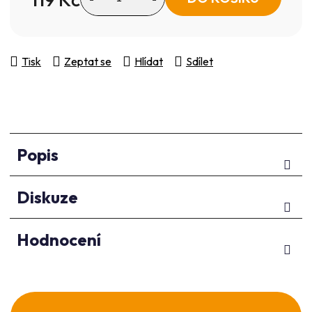
Měrná cena:
Tisk
Zeptat se
Hlídat
Sdílet
Popis
Diskuze
Hodnocení
Z