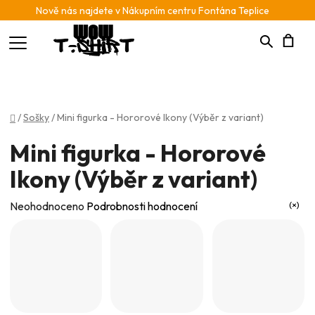
Nově nás najdete v Nákupním centru Fontána Teplice
Hledat
N
K
Domů
/
Sošky
/
Mini figurka - Hororové Ikony (Výběr z variant)
Mini figurka - Hororové
Ikony (Výběr z variant)
Průměrné
Neohodnoceno
Podrobnosti hodnocení
hodnocení
produktu
je
0,0
z