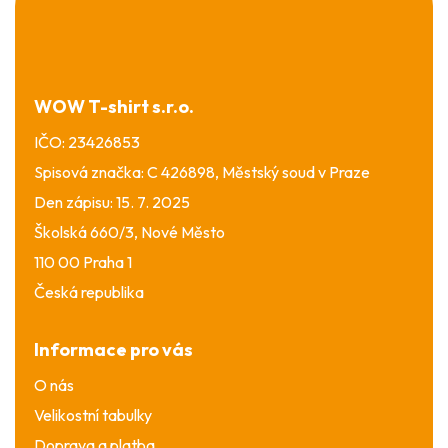
á
p
a
t
í
WOW T-shirt s.r.o.
IČO: 23426853
Spisová značka: C 426898, Městský soud v Praze
Den zápisu: 15. 7. 2025
Školská 660/3, Nové Město
110 00 Praha 1
Česká republika
Informace pro vás
O nás
Velikostní tabulky
Doprava a platba