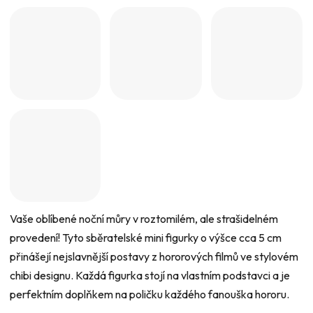
5
hvězdiček.
Vaše oblíbené noční můry v roztomilém, ale strašidelném
provedení! Tyto sběratelské mini figurky o výšce cca 5 cm
přinášejí nejslavnější postavy z hororových filmů ve stylovém
chibi designu. Každá figurka stojí na vlastním podstavci a je
perfektním doplňkem na poličku každého fanouška hororu.