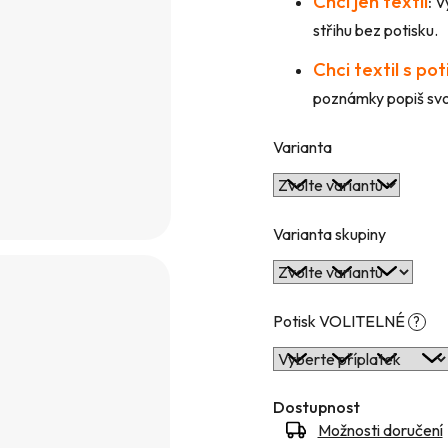
Chci jen textil
:
Vy
hvězdiček.
střihu bez potisku.
Chci textil s po
poznámky popiš svou
Varianta
Varianta skupiny
Potisk VOLITELNÉ
?
Dostupnost
Možnosti doručení