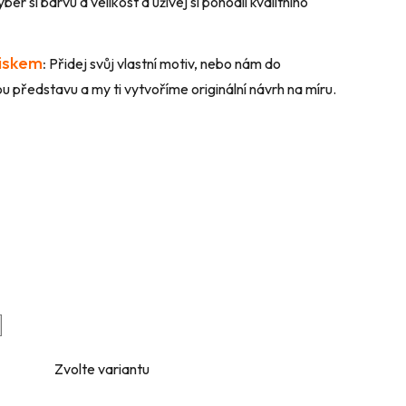
ber si barvu a velikost a užívej si pohodlí kvalitního
tiskem
:
Přidej svůj vlastní motiv, nebo nám do
 představu a my ti vytvoříme originální návrh na míru.
Zvolte variantu