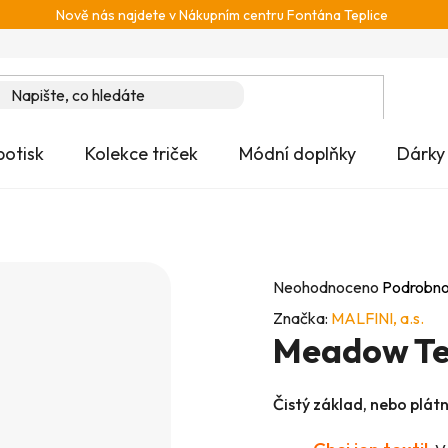
Nově nás najdete v Nákupním centru Fontána Teplice
potisk
Kolekce triček
Módní doplňky
Dárky
Průměrné
Neohodnoceno
Podrobno
hodnocení
Značka:
MALFINI, a.s.
Meadow Te
produktu
je
0,0
Čistý základ, nebo plát
z
5