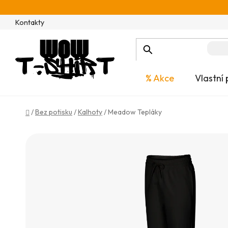
Přejít
na
Kontakty
obsah
% Akce
Vlastní 
Domů
/
Bez potisku
/
Kalhoty
/
Meadow Tepláky