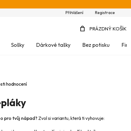
Přihlášení
Registrace
PRÁZDNÝ KOŠÍK
NÁKUPNÍ
Sošky
Dárkové tašky
Bez potisku
Fir
KOŠÍK
sti hodnocení
pláky
no pro tvůj nápad?
Zvol si variantu, která ti vyhovuje: