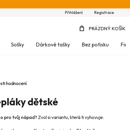
Přihlášení
Registrace
PRÁZDNÝ KOŠÍK
NÁKUPNÍ
Sošky
Dárkové tašky
Bez potisku
Fir
KOŠÍK
sti hodnocení
pláky dětské
no pro tvůj nápad?
Zvol si variantu, která ti vyhovuje: