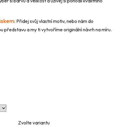
ber si barvu a velikost a užívej si pohodlí kvalitního
tiskem
:
Přidej svůj vlastní motiv, nebo nám do
 představu a my ti vytvoříme originální návrh na míru.
Zvolte variantu