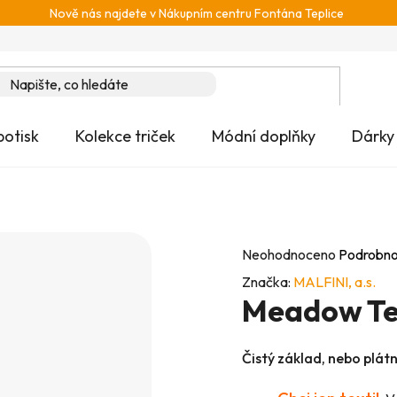
Nově nás najdete v Nákupním centru Fontána Teplice
potisk
Kolekce triček
Módní doplňky
Dárky
Průměrné
Neohodnoceno
Podrobno
hodnocení
Značka:
MALFINI, a.s.
Meadow Te
produktu
je
0,0
Čistý základ, nebo plát
z
5