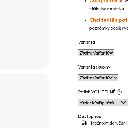
Chci jen textil
:
Vy
hvězdiček.
střihu bez potisku.
Chci textil s po
poznámky popiš svou
Varianta
Varianta skupiny
Potisk VOLITELNÉ
?
Dostupnost
Možnosti doručení