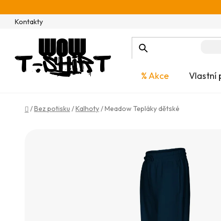
Přejít
na
Kontakty
obsah
% Akce
Vlastní 
Domů
/
Bez potisku
/
Kalhoty
/
Meadow Tepláky dětské