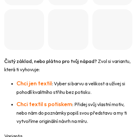
Čistý základ, nebo plátno pro tvůj nápad?
Zvol si variantu,
která ti vyhovuje:
Chci jen textil
:
Vyber si barvu a velikost a užívej si
pohodlí kvalitního střihu bez potisku.
Chci textil s potiskem
:
Přidej svůj vlastní motiv,
nebo nám do poznámky popiš svou představu a my ti
vytvoříme originální návrh na míru.
Varianta