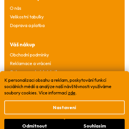
O nás
Velikostní tabulky
Doprava a platba
Váš nákup
Obchodní podmínky
Reklamace a vrácení
Ochrana osobních údajů
K personalizaci obsahu a reklam, poskytování funkcí
sociálních médií a analýze naší návštěvnosti využíváme
soubory cookies. Více informací
zde
.
Nastavení
Vytvořil Shoptet
Odmítnout
Souhlasím
Copyright 2026
WOW T-shirt
. Všechna práva