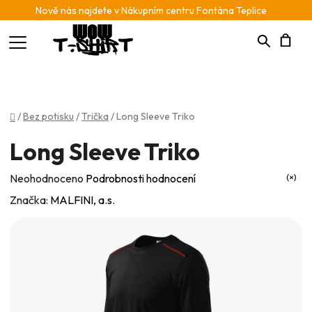
Nově nás najdete v Nákupním centru Fontána Teplice
Hledat
N
K
Domů
/
Bez potisku
/
Trička
/
Long Sleeve Triko
Long Sleeve Triko
Průměrné
Neohodnoceno
Podrobnosti hodnocení
hodnocení
Značka:
MALFINI, a.s.
produktu
je
0,0
z
5
hvězdiček.