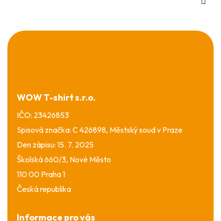
Z
á
p
a
t
í
WOW T-shirt s.r.o.
IČO: 23426853
Spisová značka: C 426898, Městský soud v Praze
Den zápisu: 15. 7. 2025
Školská 660/3, Nové Město
110 00 Praha 1
Česká republika
Informace pro vás