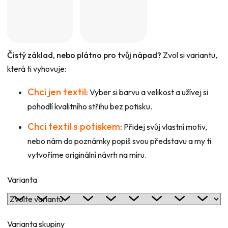
Čistý základ, nebo plátno pro tvůj nápad?
Zvol si variantu,
která ti vyhovuje:
Chci jen textil
:
Vyber si barvu a velikost a užívej si
pohodlí kvalitního střihu bez potisku.
Chci textil s potiskem
:
Přidej svůj vlastní motiv,
nebo nám do poznámky popiš svou představu a my ti
vytvoříme originální návrh na míru.
Varianta
Varianta skupiny