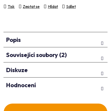
Tisk
Zeptat se
Hlídat
Sdílet
Popis
Související soubory (2)
Diskuze
Hodnocení
Z