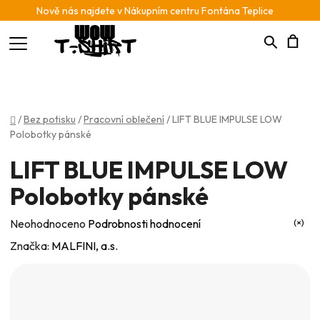
Nově nás najdete v Nákupním centru Fontána Teplice
Hledat
N
K
Domů
/
Bez potisku
/
Pracovní oblečení
/
LIFT BLUE IMPULSE LOW
Polobotky pánské
LIFT BLUE IMPULSE LOW
Polobotky pánské
Průměrné
Neohodnoceno
Podrobnosti hodnocení
hodnocení
Značka:
MALFINI, a.s.
produktu
je
0,0
z