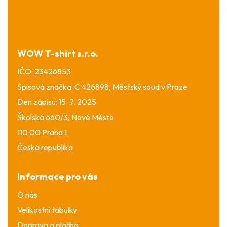
á
p
a
t
í
WOW T-shirt s.r.o.
IČO: 23426853
Spisová značka: C 426898, Městský soud v Praze
Den zápisu: 15. 7. 2025
Školská 660/3, Nové Město
110 00 Praha 1
Česká republika
Informace pro vás
O nás
Velikostní tabulky
Doprava a platba