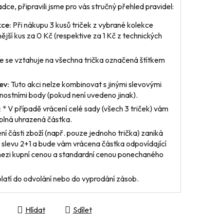
dce, připravili jsme pro vás stručný přehled pravidel:
ce:
Při nákupu 3 kusů triček z vybrané kolekce
nější kus za 0 Kč (respektive za 1 Kč z technických
 se vztahuje na všechna trička označená štítkem
ev:
Tuto akci nelze kombinovat s jinými slevovými
ostními body (pokud není uvedeno jinak).
:
* V případě vrácení
celé sady
(všech 3 triček) vám
plná uhrazená částka.
ení
části zboží
(např. pouze jednoho trička) zaniká
 slevu 2+1 a bude vám vrácena částka odpovídající
mezi kupní cenou a standardní cenou ponechaného
latí do odvolání nebo do vyprodání zásob.
Hlídat
Sdílet