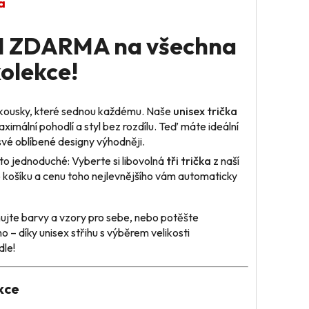
a
+1 ZDARMA na všechna
kolekce!
 kousky, které sednou každému. Naše
unisex trička
ximální pohodlí a styl bez rozdílu. Teď máte ideální
i své oblíbené designy výhodněji.
to jednoduché: Vyberte si libovolná
tři trička
z naší
o košíku a cenu toho nejlevnějšího vám automaticky
jte barvy a vzory pro sebe, nebo potěšte
o – díky unisex střihu s výběrem velikosti
dle!
kce