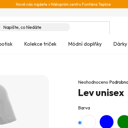
Nově nás najdete v Nákupním centru Fontána Teplice
potisk
Kolekce triček
Módní doplňky
Dárky
Průměrné
Neohodnoceno
Podrobno
Lev unisex
hodnocení
produktu
je
Barva
0,0
z
5