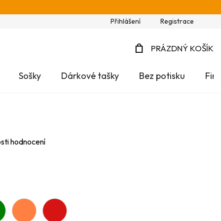
Přihlášení
Registrace
PRÁZDNÝ KOŠÍK
NÁKUPNÍ
Sošky
Dárkové tašky
Bez potisku
Fir
KOŠÍK
sti hodnocení