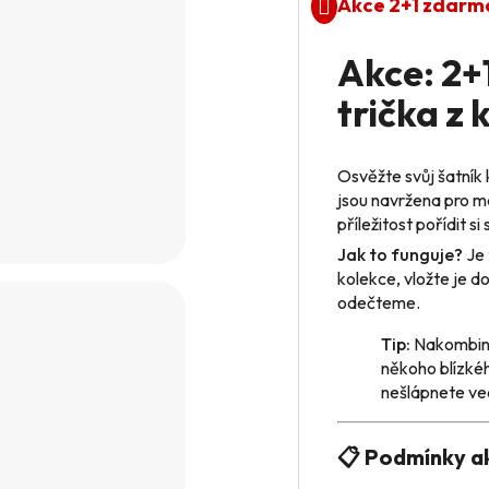
Akce 2+1 zdarm
Akce: 2
trička z 
Osvěžte svůj šatník
jsou navržena pro ma
příležitost pořídit s
Jak to funguje?
Je 
kolekce, vložte je d
odečteme.
Tip:
Nakombinu
někoho blízkéh
nešlápnete ve
📋 Podmínky a