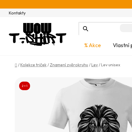
Přejít
na
Kontakty
obsah
% Akce
Vlastní 
Domů
/
Kolekce triček
/
Znamení zvěrokruhu
/
Lev
/
Lev unisex
2 + 1