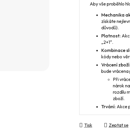
Aby vše proběhlo hla
Mechanika ak
získáte nejlev
důvodů).
Platnost:
Akce
„2+1“.
Kombinace sl
kódy nebo věrn
Vrácení zboží
bude vrácena 
Při vrác
nárok na
rozdílu 
zboží.
Trvání:
Akce p
Tisk
Zeptat se