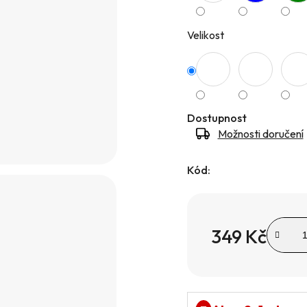
hvězdiček.
Velikost
Dostupnost
Možnosti doručení
Kód:
349 Kč
Měrná cena: