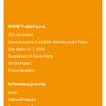
á
p
a
t
í
WOW T-shirt s.r.o.
IČO: 23426853
Spisová značka: C 426898, Městský soud v Praze
Den zápisu: 15. 7. 2025
Školská 660/3, Nové Město
110 00 Praha 1
Česká republika
Informace pro vás
O nás
Velikostní tabulky