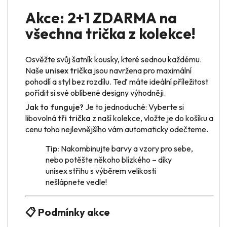
Akce: 2+1 ZDARMA na
všechna trička z kolekce!
Osvěžte svůj šatník kousky, které sednou každému.
Naše
unisex trička
jsou navržena pro maximální
pohodlí a styl bez rozdílu. Teď máte ideální příležitost
pořídit si své oblíbené designy výhodněji.
Jak to funguje?
Je to jednoduché: Vyberte si
libovolná
tři trička
z naší kolekce, vložte je do košíku a
cenu toho nejlevnějšího vám automaticky odečteme.
Tip:
Nakombinujte barvy a vzory pro sebe,
nebo potěšte někoho blízkého – díky
unisex střihu s výběrem velikosti
nešlápnete vedle!
📋 Podmínky akce