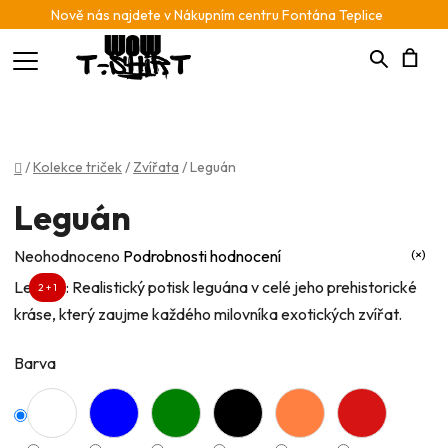
Nově nás najdete v Nákupním centru Fontána Teplice
Hledat
N
K
Domů
/
Kolekce triček
/
Zvířata
/
Leguán
Leguán
Průměrné
Neohodnoceno
Podrobnosti hodnocení
hodnocení
Leguán: Realistický potisk leguána v celé jeho prehistorické
2 + 1
produktu
kráse, který zaujme každého milovníka exotických zvířat.
je
0,0
Barva
z
5
hvězdiček.