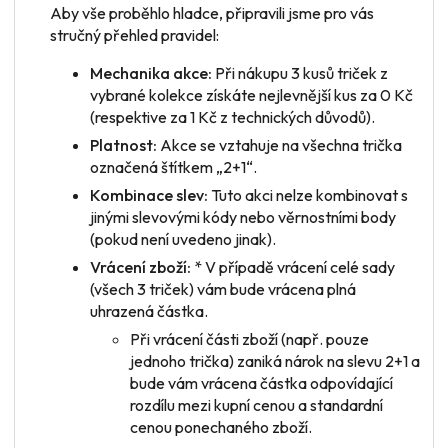
Aby vše proběhlo hladce, připravili jsme pro vás
stručný přehled pravidel:
Mechanika akce:
Při nákupu 3 kusů triček z
vybrané kolekce získáte nejlevnější kus za 0 Kč
(respektive za 1 Kč z technických důvodů).
Platnost:
Akce se vztahuje na všechna trička
označená štítkem „2+1“.
Kombinace slev:
Tuto akci nelze kombinovat s
jinými slevovými kódy nebo věrnostními body
(pokud není uvedeno jinak).
Vrácení zboží:
* V případě vrácení
celé sady
(všech 3 triček) vám bude vrácena plná
uhrazená částka.
Při vrácení
části zboží
(např. pouze
jednoho trička) zaniká nárok na slevu 2+1 a
bude vám vrácena částka odpovídající
rozdílu mezi kupní cenou a standardní
cenou ponechaného zboží.