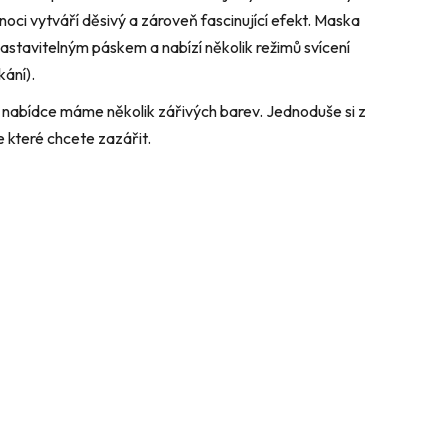
noci vytváří děsivý a zároveň fascinující efekt. Maska
nastavitelným páskem a nabízí několik režimů svícení
kání).
nabídce máme několik zářivých barev. Jednoduše si z
 které chcete zazářit.