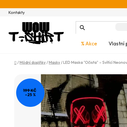
Přejít
na
Kontakty
obsah
% Akce
Vlastní 
Domů
/
Módní doplňky
/
Masky
/
LED Maska "Očista" – Svítící Neono
199 KČ
–25 %