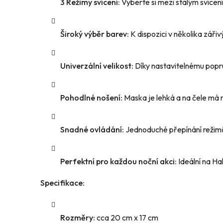
3 Režimy svícení:
Vyberte si mezi stálým svícen
Široký výběr barev:
K dispozici v několika zář
Univerzální velikost:
Díky nastavitelnému popru
Pohodlné nošení:
Maska je lehká a na čele má 
Snadné ovládání:
Jednoduché přepínání režimů
Perfektní pro každou noční akci:
Ideální na Ha
Specifikace:
Rozměry:
cca 20 cm x 17 cm