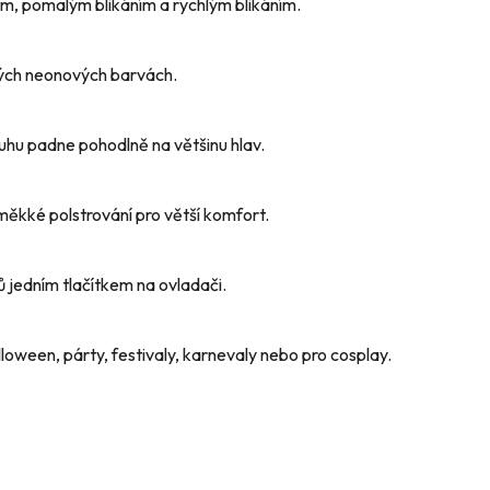
ím, pomalým blikáním a rychlým blikáním.
ivých neonových barvách.
hu padne pohodlně na většinu hlav.
měkké polstrování pro větší komfort.
 jedním tlačítkem na ovladači.
lloween, párty, festivaly, karnevaly nebo pro cosplay.