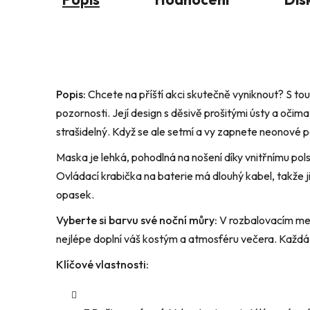
Popis:
Chcete na příští akci skutečně vyniknout? S t
pozornosti. Její design s děsivě prošitými ústy a očim
strašidelný. Když se ale setmí a vy zapnete neonové po
Maska je lehká, pohodlná na nošení díky vnitřnímu pols
Ovládací krabička na baterie má dlouhý kabel, takže
opasek.
Vyberte si barvu své noční můry:
V rozbalovacím men
nejlépe doplní váš kostým a atmosféru večera. Každ
Klíčové vlastnosti: