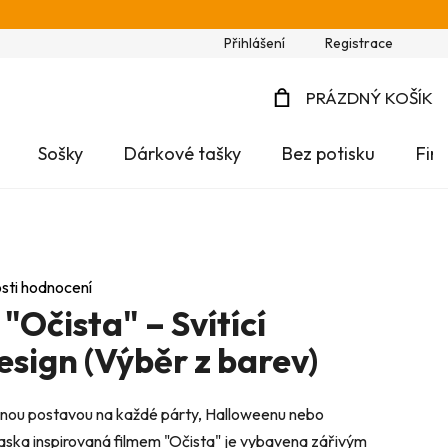
Přihlášení
Registrace
PRÁZDNÝ KOŠÍK
NÁKUPNÍ
Sošky
Dárkové tašky
Bez potisku
Fir
KOŠÍK
sti hodnocení
Očista" – Svítící
sign (Výběr z barev)
lnou postavou na každé párty, Halloweenu nebo
maska inspirovaná filmem "Očista" je vybavena zářivým