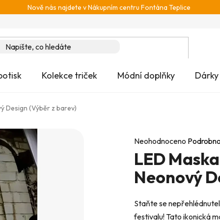
Nově nás najdete v Nákupním centru Fontána Teplice
potisk
Kolekce triček
Módní doplňky
Dárky
vý Design (Výběr z barev)
Průměrné
Neohodnoceno
Podrobno
LED Maska "
hodnocení
produktu
Neonový De
je
0,0
Staňte se nepřehlédnute
z
festivalu! Tato ikonická 
5