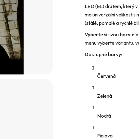
LED (EL) drátem, který v 
hvězdiček.
má univerzální velikost s 
(stálé, pomalé a rychlé bli
Vyberte si svou barvu:
V 
menu vyberte variantu, ve
Dostupné barvy:
Červená
Zelená
Modrá
Fialová