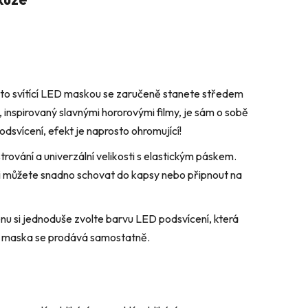
outo svítící LED maskou se zaručeně stanete středem
a, inspirovaný slavnými hororovými filmy, je sám o sobě
dsvícení, efekt je naprosto ohromující!
trování a univerzální velikosti s elastickým páskem.
 ji můžete snadno schovat do kapsy nebo připnout na
u si jednoduše zvolte barvu LED podsvícení, která
á maska se prodává samostatně.