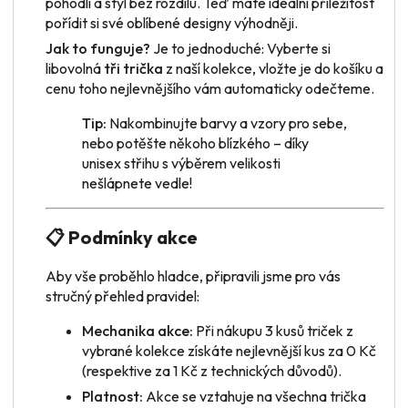
pohodlí a styl bez rozdílu. Teď máte ideální příležitost
pořídit si své oblíbené designy výhodněji.
Jak to funguje?
Je to jednoduché: Vyberte si
libovolná
tři trička
z naší kolekce, vložte je do košíku a
cenu toho nejlevnějšího vám automaticky odečteme.
Tip:
Nakombinujte barvy a vzory pro sebe,
nebo potěšte někoho blízkého – díky
unisex střihu s výběrem velikosti
nešlápnete vedle!
📋 Podmínky akce
Aby vše proběhlo hladce, připravili jsme pro vás
stručný přehled pravidel:
Mechanika akce:
Při nákupu 3 kusů triček z
vybrané kolekce získáte nejlevnější kus za 0 Kč
(respektive za 1 Kč z technických důvodů).
Platnost:
Akce se vztahuje na všechna trička