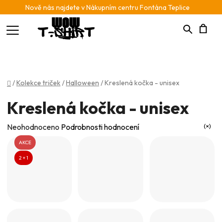
Nově nás najdete v Nákupním centru Fontána Teplice
Hledat
N
K
Domů
/
Kolekce triček
/
Halloween
/
Kreslená kočka - unisex
Kreslená kočka - unisex
Průměrné
Neohodnoceno
Podrobnosti hodnocení
hodnocení
AKCE
produktu
2 + 1
je
0,0
z
5
hvězdiček.