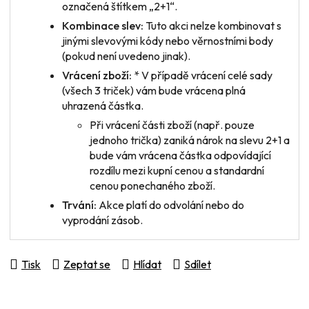
označená štítkem „2+1“.
Kombinace slev:
Tuto akci nelze kombinovat s
jinými slevovými kódy nebo věrnostními body
(pokud není uvedeno jinak).
Vrácení zboží:
* V případě vrácení
celé sady
(všech 3 triček) vám bude vrácena plná
uhrazená částka.
Při vrácení
části zboží
(např. pouze
jednoho trička) zaniká nárok na slevu 2+1 a
bude vám vrácena částka odpovídající
rozdílu mezi kupní cenou a standardní
cenou ponechaného zboží.
Trvání:
Akce platí do odvolání nebo do
vyprodání zásob.
Tisk
Zeptat se
Hlídat
Sdílet