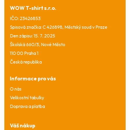
í
WOW T-shirt s.r.o.
IČO: 23426853
Spisová značka: C 426898, Městský soud v Praze
Den zápisu: 15. 7. 2025
Školská 660/3, Nové Město
110 00 Praha 1
Česká republika
Informace pro vás
O nás
Velikostní tabulky
Doprava a platba
Váš nákup