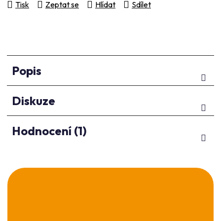
Tisk
Zeptat se
Hlídat
Sdílet
Popis
Diskuze
Hodnocení (1)
Z
á
p
a
t