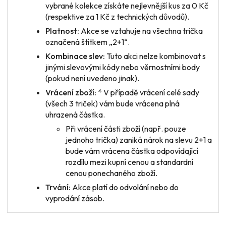
vybrané kolekce získáte nejlevnější kus za 0 Kč
(respektive za 1 Kč z technických důvodů).
Platnost:
Akce se vztahuje na všechna trička
označená štítkem „2+1“.
Kombinace slev:
Tuto akci nelze kombinovat s
jinými slevovými kódy nebo věrnostními body
(pokud není uvedeno jinak).
Vrácení zboží:
* V případě vrácení
celé sady
(všech 3 triček) vám bude vrácena plná
uhrazená částka.
Při vrácení
části zboží
(např. pouze
jednoho trička) zaniká nárok na slevu 2+1 a
bude vám vrácena částka odpovídající
rozdílu mezi kupní cenou a standardní
cenou ponechaného zboží.
Trvání:
Akce platí do odvolání nebo do
vyprodání zásob.