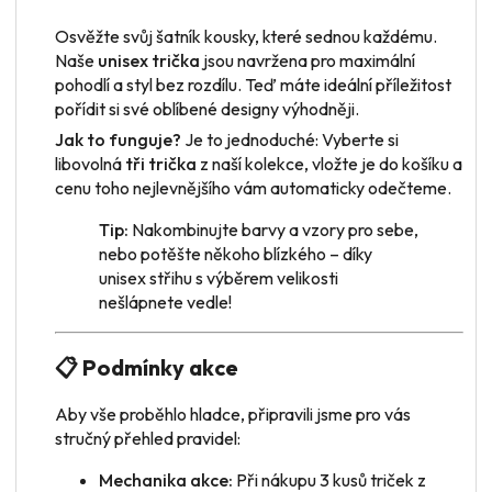
Osvěžte svůj šatník kousky, které sednou každému.
Naše
unisex trička
jsou navržena pro maximální
pohodlí a styl bez rozdílu. Teď máte ideální příležitost
pořídit si své oblíbené designy výhodněji.
Jak to funguje?
Je to jednoduché: Vyberte si
libovolná
tři trička
z naší kolekce, vložte je do košíku a
cenu toho nejlevnějšího vám automaticky odečteme.
Tip:
Nakombinujte barvy a vzory pro sebe,
nebo potěšte někoho blízkého – díky
unisex střihu s výběrem velikosti
nešlápnete vedle!
📋 Podmínky akce
Aby vše proběhlo hladce, připravili jsme pro vás
stručný přehled pravidel:
Mechanika akce:
Při nákupu 3 kusů triček z