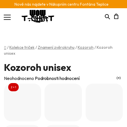
Nově nás najdete v Nákupním centru Fontána Teplice
Hledat
N
K
Domů
/
Kolekce triček
/
Znamení zvěrokruhu
/
Kozoroh
/
Kozoroh
unisex
Kozoroh unisex
Průměrné
Neohodnoceno
Podrobnosti hodnocení
hodnocení
2 + 1
produktu
je
0,0
z
5