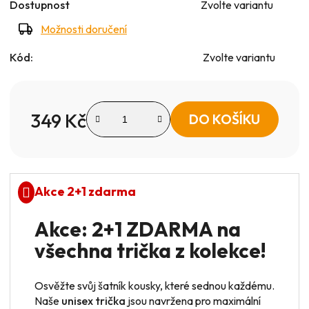
Dostupnost
Zvolte variantu
Možnosti doručení
Kód:
Zvolte variantu
349 Kč
DO KOŠÍKU
Měrná cena:
Akce 2+1 zdarma
Akce: 2+1 ZDARMA na
všechna trička z kolekce!
Osvěžte svůj šatník kousky, které sednou každému.
Naše
unisex trička
jsou navržena pro maximální