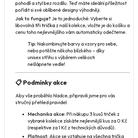
pohodlí a styl bez rozdílu. Teď máte ideální příležitost
pořídit si své oblíbené designy výhodněji.
Jak to funguje?
Je to jednoduché: Vyberte si
libovolná
tři trička
z naší kolekce, vložte je do košíku a
cenu toho nejlevnějšího vám automaticky odečteme.
Tip:
Nakombinujte barvy a vzory pro sebe,
nebo potěšte někoho blízkého – díky
unisex střihu s výběrem velikosti
nešlápnete vedle!
📋 Podmínky akce
Aby vše proběhlo hladce, připravili jsme pro vás
stručný přehled pravidel:
Mechanika akce:
Při nákupu 3 kusů triček z
vybrané kolekce získáte nejlevnější kus za 0 Kč
(respektive za 1 Kč z technických důvodů).
Platnost:
Akce se vztahuje na všechna trička