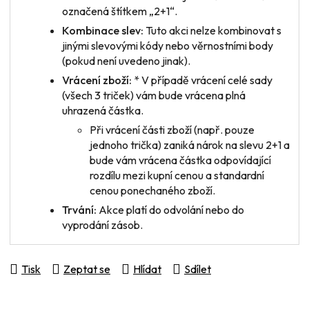
označená štítkem „2+1“.
Kombinace slev:
Tuto akci nelze kombinovat s
jinými slevovými kódy nebo věrnostními body
(pokud není uvedeno jinak).
Vrácení zboží:
* V případě vrácení
celé sady
(všech 3 triček) vám bude vrácena plná
uhrazená částka.
Při vrácení
části zboží
(např. pouze
jednoho trička) zaniká nárok na slevu 2+1 a
bude vám vrácena částka odpovídající
rozdílu mezi kupní cenou a standardní
cenou ponechaného zboží.
Trvání:
Akce platí do odvolání nebo do
vyprodání zásob.
Tisk
Zeptat se
Hlídat
Sdílet