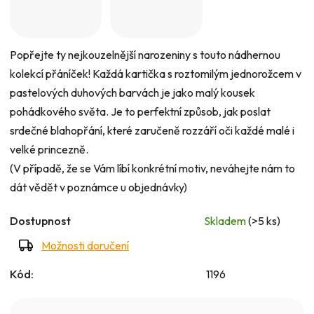
0,0
z
5
Popřejte ty nejkouzelnější narozeniny s touto nádhernou
hvězdiček.
kolekcí přáníček! Každá kartička s roztomilým jednorožcem v
pastelových duhových barvách je jako malý kousek
pohádkového světa. Je to perfektní způsob, jak poslat
srdečné blahopřání, které zaručeně rozzáří oči každé malé i
velké princezně.
(V případě, že se Vám líbí konkrétní motiv, neváhejte nám to
dát vědět v poznámce u objednávky)
Dostupnost
Skladem
(>5 ks)
Možnosti doručení
Kód:
1196