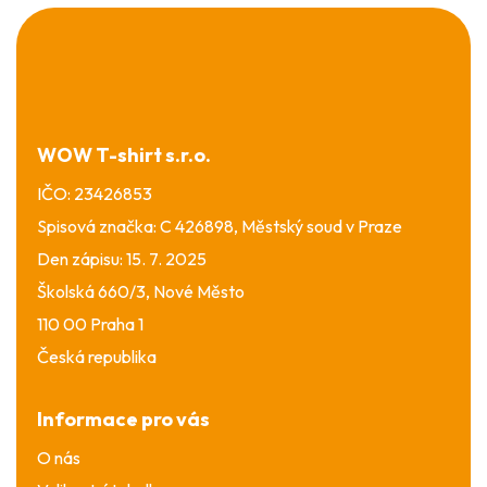
Z
á
p
a
t
í
WOW T-shirt s.r.o.
IČO: 23426853
Spisová značka: C 426898, Městský soud v Praze
Den zápisu: 15. 7. 2025
Školská 660/3, Nové Město
110 00 Praha 1
Česká republika
Informace pro vás
O nás