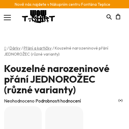
Nově nás najdete v Nákupním centru Fontána Teplice
Hledat
N
K
Domů
/
Dárky
/
Přání a kartičky
/
Kouzelné narozeninové přání
JEDNOROŽEC (různé varianty)
Kouzelné narozeninové
přání JEDNOROŽEC
(různé varianty)
Průměrné
Neohodnoceno
Podrobnosti hodnocení
hodnocení
produktu
je