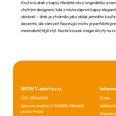
Kouřový drak z kapsy Hledáte něco originálního a n
chytrým designem, kde z místa náprsní kapsy elegantn
obrázek – drak je ztvárněn jako oblak jemného kouře
decentní, ale zároveň fascinující motiv je perfektní pro 
minimalističtější styl. Noste kousek magie skrytý na s
Z
á
p
a
WOW T-shirt s.r.o.
Inform
t
í
IČO: 23426853
O nás
Spisová značka: C 426898, Městský
Velikostn
soud v Praze
Doprava 