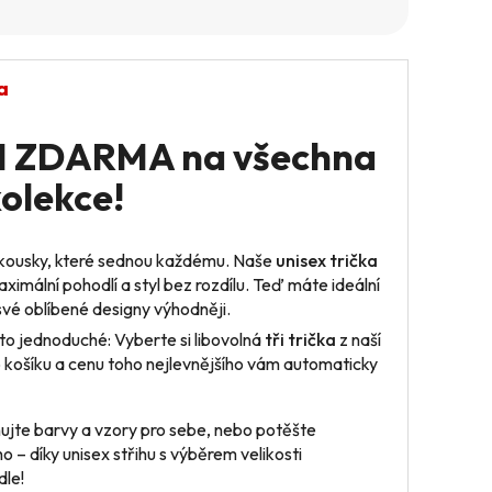
a
+1 ZDARMA na všechna
kolekce!
 kousky, které sednou každému. Naše
unisex trička
ximální pohodlí a styl bez rozdílu. Teď máte ideální
i své oblíbené designy výhodněji.
to jednoduché: Vyberte si libovolná
tři trička
z naší
o košíku a cenu toho nejlevnějšího vám automaticky
jte barvy a vzory pro sebe, nebo potěšte
o – díky unisex střihu s výběrem velikosti
dle!