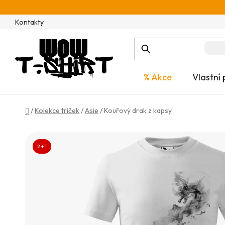
Přejít
na
Kontakty
obsah
% Akce
Vlastní 
Domů
/
Kolekce triček
/
Asie
/
Kouřový drak z kapsy
2 + 1