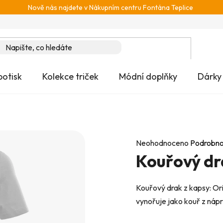
Nově nás najdete v Nákupním centru Fontána Teplice
potisk
Kolekce triček
Módní doplňky
Dárky
Průměrné
Neohodnoceno
Podrobno
Kouřový dr
hodnocení
produktu
je
Kouřový drak z kapsy: Ori
0,0
vynořuje jako kouř z nápr
z
5