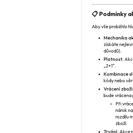
📋 Podmínky a
Aby vše proběhlo hla
Mechanika ak
získáte nejlev
důvodů).
Platnost:
Akce
„2+1“.
Kombinace sl
kódy nebo věrn
Vrácení zboží
bude vrácena 
Při vrác
nárok na
rozdílu 
zboží.
Trvání:
Akce p