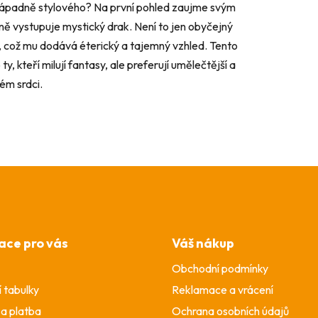
enápadně stylového? Na první pohled zaujme svým
ě vystupuje mystický drak. Není to jen obyčejný
, což mu dodává éterický a tajemný vzhled. Tento
ty, kteří milují fantasy, ale preferují umělečtější a
vém srdci.
ace pro vás
Váš nákup
Obchodní podmínky
í tabulky
Reklamace a vrácení
a platba
Ochrana osobních údajů