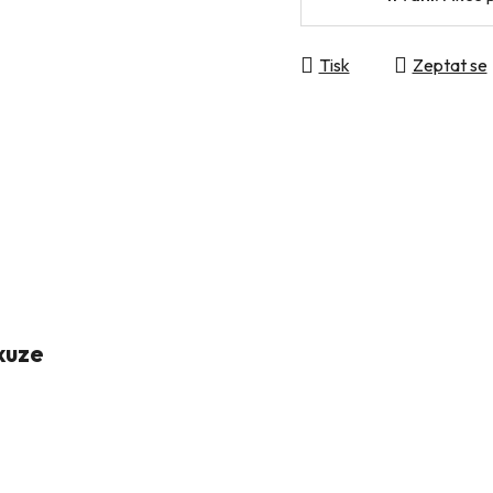
Tisk
Zeptat se
kuze