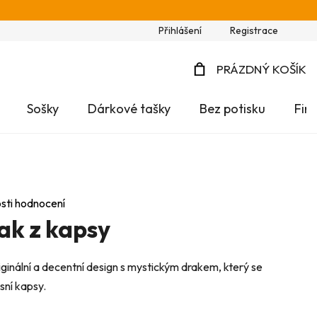
Přihlášení
Registrace
PRÁZDNÝ KOŠÍK
NÁKUPNÍ
Sošky
Dárkové tašky
Bez potisku
Fir
KOŠÍK
sti hodnocení
ak z kapsy
ginální a decentní design s mystickým drakem, který se
sní kapsy.