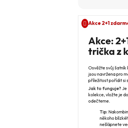
Měrná cena:
Akce 2+1 zdarm
Akce: 2
trička z 
Osvěžte svůj šatník
jsou navržena pro ma
příležitost pořídit s
Jak to funguje?
Je 
kolekce, vložte je d
odečteme.
Tip:
Nakombinu
někoho blízkéh
nešlápnete ve