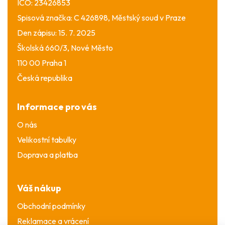
IČO: 23426853
Spisová značka: C 426898, Městský soud v Praze
Den zápisu: 15. 7. 2025
Školská 660/3, Nové Město
110 00 Praha 1
Česká republika
Informace pro vás
O nás
Velikostní tabulky
Doprava a platba
Váš nákup
Obchodní podmínky
Reklamace a vrácení