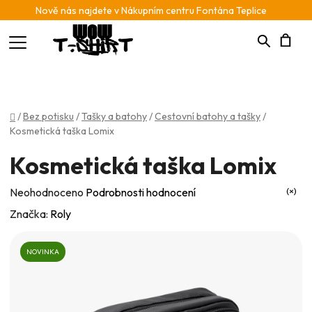
Nově nás najdete v Nákupním centru Fontána Teplice
Hledat
N
K
Domů
/
Bez potisku
/
Tašky a batohy
/
Cestovní batohy a tašky
/
Kosmetická taška Lomix
Kosmetická taška Lomix
Průměrné
Neohodnoceno
Podrobnosti hodnocení
hodnocení
Značka:
Roly
produktu
je
NOVINKA
0,0
z
5