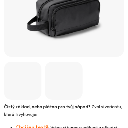
hvězdiček.
Čistý základ, nebo plátno pro tvůj nápad?
Zvol si variantu,
která ti vyhovuje:
Chci jen textil
:
Vyber si barvu a velikost a užívej si