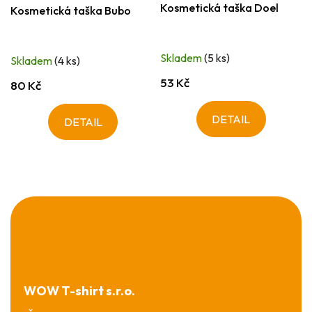
Kosmetická taška Doel
Kosmetická taška Bubo
Skladem
(5 ks)
Skladem
(4 ks)
53 Kč
80 Kč
DETAIL
DETAIL
Z
á
p
a
t
í
WOW T-shirt s.r.o.