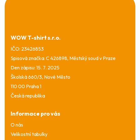
á
p
a
t
í
WOW T-shirt s.r.o.
IČO: 23426853
Spisová značka: C 426898, Městský soud v Praze
Den zápisu: 15. 7. 2025
Školská 660/3, Nové Město
110 00 Praha 1
Česká republika
Informace pro vás
O nás
Velikostní tabulky