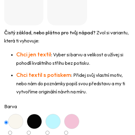
Čistý základ, nebo plátno pro tvůj nápad?
Zvol si variantu,
která ti vyhovuje:
Chci jen textil
:
Vyber si barvu a velikost a užívej si
pohodlí kvalitního střihu bez potisku.
Chci textil s potiskem
:
Přidej svůj vlastní motiv,
nebo nám do poznámky popiš svou představu a my ti
vytvoříme originální návrh na míru.
Barva