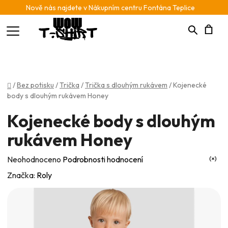
Nově nás najdete v Nákupním centru Fontána Teplice
Hledat
N
K
Domů
/
Bez potisku
/
Trička
/
Trička s dlouhým rukávem
/
Kojenecké
body s dlouhým rukávem Honey
Kojenecké body s dlouhým
rukávem Honey
Průměrné
Neohodnoceno
Podrobnosti hodnocení
hodnocení
Značka:
Roly
produktu
je
0,0
z