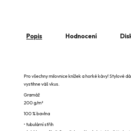
Popis
Hodnocení
Dis
Pro všechny milovnice knížek a horké kávy! Stylové dá
vystihne váš vkus.
Gramáž
200 g/m²
100 % bavlna
• tubulární střih