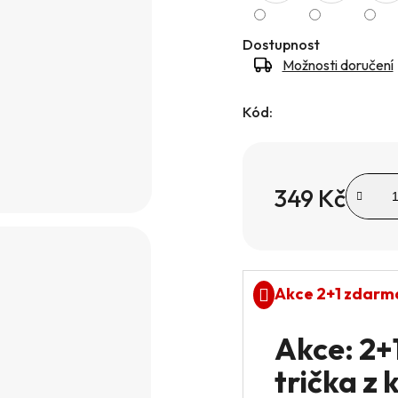
hvězdiček.
Dostupnost
Možnosti doručení
Kód:
349 Kč
Měrná cena:
Akce 2+1 zdarm
Akce: 2
trička z 