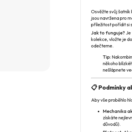
Osvěžte svůj šatník
jsou navržena pro ma
příležitost pořídit s
Jak to funguje?
Je 
kolekce, vložte je d
odečteme.
Tip:
Nakombinu
někoho blízkéh
nešlápnete ve
📋 Podmínky a
Aby vše proběhlo hla
Mechanika ak
získáte nejlev
důvodů).