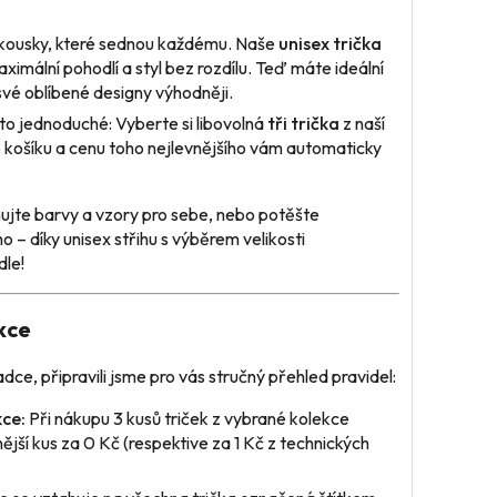
 kousky, které sednou každému. Naše
unisex trička
ximální pohodlí a styl bez rozdílu. Teď máte ideální
i své oblíbené designy výhodněji.
to jednoduché: Vyberte si libovolná
tři trička
z naší
o košíku a cenu toho nejlevnějšího vám automaticky
jte barvy a vzory pro sebe, nebo potěšte
o – díky unisex střihu s výběrem velikosti
dle!
kce
dce, připravili jsme pro vás stručný přehled pravidel:
ce:
Při nákupu 3 kusů triček z vybrané kolekce
nější kus za 0 Kč (respektive za 1 Kč z technických