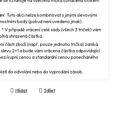
 se vztahuje na všechna trička označená štítkem
ev:
Tuto akci nelze kombinovat s jinými slevovými
ostními body (pokud není uvedeno jinak).
:
* V případě vrácení
celé sady
(všech 3 triček) vám
plná uhrazená částka.
ení
části zboží
(např. pouze jednoho trička) zaniká
 slevu 2+1 a bude vám vrácena částka odpovídající
mezi kupní cenou a standardní cenou ponechaného
latí do odvolání nebo do vyprodání zásob.
Hlídat
Sdílet