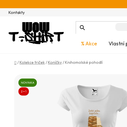
Přejít
na
Kontakty
obsah
% Akce
Vlastní 
Domů
/
Kolekce triček
/
Koníčky
/
Knihomolské pohodlí
NOVINKA
2 + 1