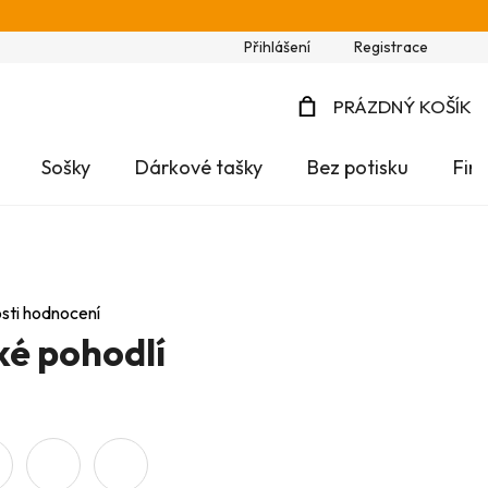
Přihlášení
Registrace
PRÁZDNÝ KOŠÍK
NÁKUPNÍ
Sošky
Dárkové tašky
Bez potisku
Fir
KOŠÍK
sti hodnocení
é pohodlí