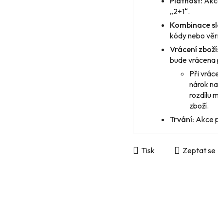
Platnost:
Akce
„2+1“.
Kombinace sl
kódy nebo věrn
Vrácení zboží
bude vrácena 
Při vrác
nárok na
rozdílu 
zboží.
Trvání:
Akce p
Tisk
Zeptat se