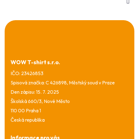
Z
á
p
a
t
í
WOW T-shirt s.r.o.
IČO: 23426853
Spisová značka: C 426898, Městský soud v Praze
Den zápisu: 15. 7. 2025
Školská 660/3, Nové Město
110 00 Praha 1
Česká republika
Informace pro vás