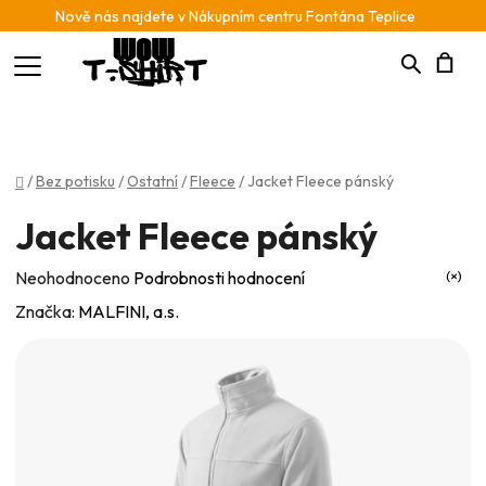
Nově nás najdete v Nákupním centru Fontána Teplice
Hledat
N
K
Domů
/
Bez potisku
/
Ostatní
/
Fleece
/
Jacket Fleece pánský
Jacket Fleece pánský
Průměrné
Neohodnoceno
Podrobnosti hodnocení
hodnocení
Značka:
MALFINI, a.s.
produktu
je
0,0
z
5
hvězdiček.