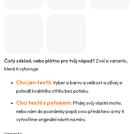
Čistý základ, nebo plátno pro tvůj nápad?
Zvol si variantu,
která ti vyhovuje:
Chci jen textil
:
Vyber si barvu a velikost a užívej si
pohodlí kvalitního střihu bez potisku.
Chci textil s potiskem
:
Přidej svůj vlastní motiv,
nebo nám do poznámky popiš svou představu a my ti
vytvoříme originální návrh na míru.
Varianta