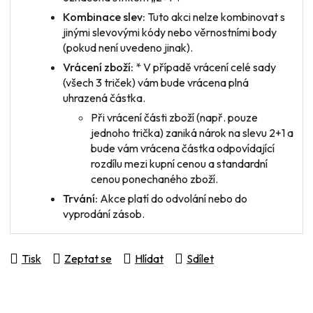
Kombinace slev:
Tuto akci nelze kombinovat s
jinými slevovými kódy nebo věrnostními body
(pokud není uvedeno jinak).
Vrácení zboží:
* V případě vrácení
celé sady
(všech 3 triček) vám bude vrácena plná
uhrazená částka.
Při vrácení
části zboží
(např. pouze
jednoho trička) zaniká nárok na slevu 2+1 a
bude vám vrácena částka odpovídající
rozdílu mezi kupní cenou a standardní
cenou ponechaného zboží.
Trvání:
Akce platí do odvolání nebo do
vyprodání zásob.
Tisk
Zeptat se
Hlídat
Sdílet