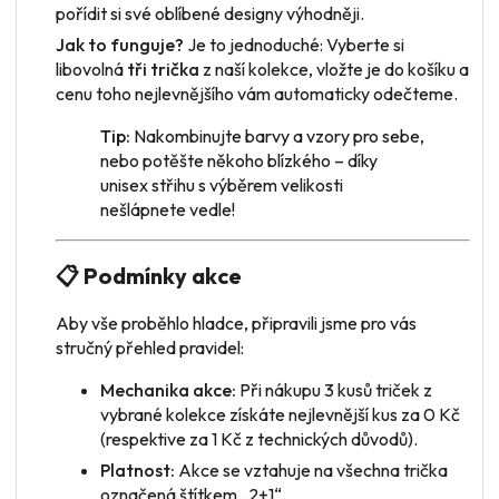
pořídit si své oblíbené designy výhodněji.
Jak to funguje?
Je to jednoduché: Vyberte si
libovolná
tři trička
z naší kolekce, vložte je do košíku a
cenu toho nejlevnějšího vám automaticky odečteme.
Tip:
Nakombinujte barvy a vzory pro sebe,
nebo potěšte někoho blízkého – díky
unisex střihu s výběrem velikosti
nešlápnete vedle!
📋 Podmínky akce
Aby vše proběhlo hladce, připravili jsme pro vás
stručný přehled pravidel:
Mechanika akce:
Při nákupu 3 kusů triček z
vybrané kolekce získáte nejlevnější kus za 0 Kč
(respektive za 1 Kč z technických důvodů).
Platnost:
Akce se vztahuje na všechna trička
označená štítkem „2+1“.