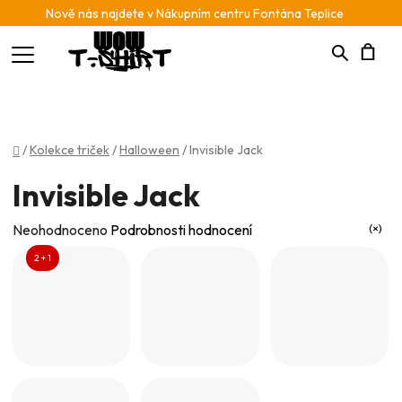
Nově nás najdete v Nákupním centru Fontána Teplice
Hledat
N
K
Domů
/
Kolekce triček
/
Halloween
/
Invisible Jack
Invisible Jack
Průměrné
Neohodnoceno
Podrobnosti hodnocení
hodnocení
2 + 1
produktu
je
0,0
z
5
hvězdiček.