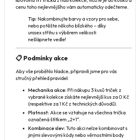
cenu toho nejlevnějšího vám automaticky odečteme.
Tip:
Nakombinujte barvy a vzory pro sebe,
nebo potěšte někoho blízkého – díky
unisex střihu s výběrem velikosti
nešlápnete vedle!
📋 Podmínky akce
Aby vše proběhlo hladce, připravili jsme pro vás
stručný přehled pravidel:
Mechanika akce:
Při nákupu 3 kusů triček z
vybrané kolekce získáte nejlevnější kus za 0 Kč
(respektive za 1 Kč z technických důvodů).
Platnost:
Akce se vztahuje na všechna trička
označená štítkem „2+1“.
Kombinace slev:
Tuto akci nelze kombinovat s
jinými slevovými kódy nebo věrnostními body