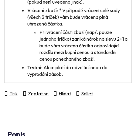
(pokud není uvedeno jinak).
Vrácení zboží:
* V případě vrácení
celé sady
(všech 3 triček) vám bude vrácena plná
uhrazená částka.
Při vrácení
části zboží
(např. pouze
jednoho trička) zaniká nárok na slevu 2+1 a
bude vám vrácena částka odpovídající
rozdílu mezi kupní cenou a standardní
cenou ponechaného zboží.
Trvání:
Akce platí do odvolání nebo do
vyprodání zásob.
Tisk
Zeptat se
Hlídat
Sdílet
Popis