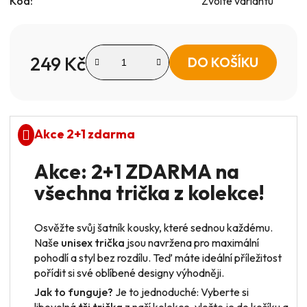
Kód:
Zvolte variantu
249 Kč
DO KOŠÍKU
Měrná cena:
Akce 2+1 zdarma
Akce: 2+1 ZDARMA na
všechna trička z kolekce!
Osvěžte svůj šatník kousky, které sednou každému.
Naše
unisex trička
jsou navržena pro maximální
pohodlí a styl bez rozdílu. Teď máte ideální příležitost
pořídit si své oblíbené designy výhodněji.
Jak to funguje?
Je to jednoduché: Vyberte si
libovolná
tři trička
z naší kolekce, vložte je do košíku a