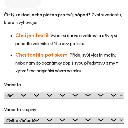
Čistý základ, nebo plátno pro tvůj nápad?
Zvol si variantu,
která ti vyhovuje:
Chci jen textil
:
Vyber si barvu a velikost a užívej si
pohodlí kvalitního střihu bez potisku.
Chci textil s potiskem
:
Přidej svůj vlastní motiv,
nebo nám do poznámky popiš svou představu a my ti
vytvoříme originální návrh na míru.
Varianta
Varianta skupiny