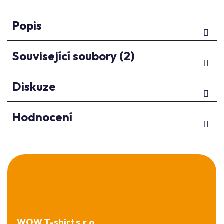
Popis
Související soubory (2)
Diskuze
Hodnocení
Z
á
p
a
t
í
WOW T-shirt s.r.o.