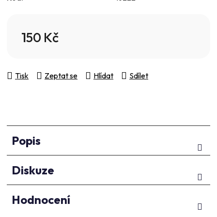
5
hvězdiček.
150 Kč
Měrná cena:
Tisk
Zeptat se
Hlídat
Sdílet
Popis
Diskuze
Hodnocení