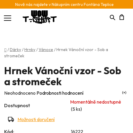
Nově nás najdete v Nákupním centru Fontána Teplice
Hledat
N
K
Domů
/
Dárky
/
Hrnky
/
Vánoce
/
Hrnek Vánoční vzor - Sob a
stromeček
Hrnek Vánoční vzor - Sob
a stromeček
Průměrné
Neohodnoceno
Podrobnosti hodnocení
hodnocení
Momentálně nedostupné
Dostupnost
produktu
(5 ks)
je
Možnosti doručení
0,0
Kód:
16222
z