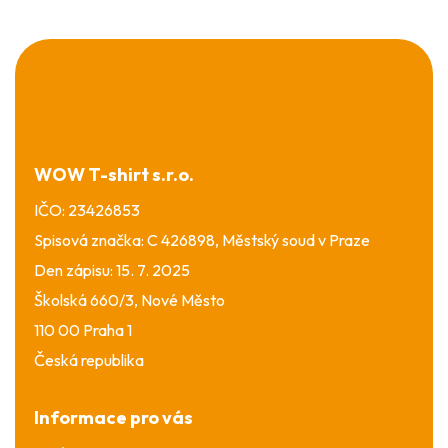
Z
á
p
a
t
í
WOW T-shirt s.r.o.
IČO: 23426853
Spisová značka: C 426898, Městský soud v Praze
Den zápisu: 15. 7. 2025
Školská 660/3, Nové Město
110 00 Praha 1
Česká republika
Informace pro vás