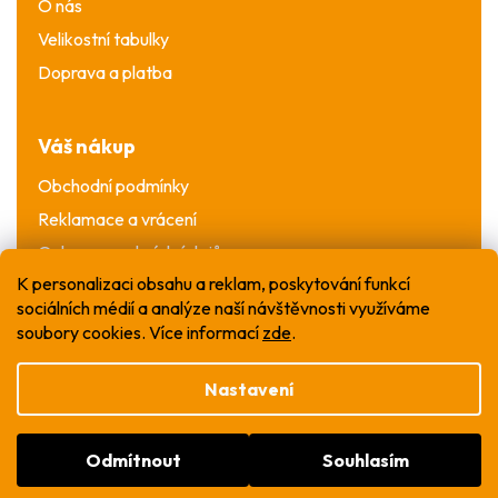
O nás
Velikostní tabulky
Doprava a platba
Váš nákup
Obchodní podmínky
Reklamace a vrácení
Ochrana osobních údajů
K personalizaci obsahu a reklam, poskytování funkcí
sociálních médií a analýze naší návštěvnosti využíváme
soubory cookies. Více informací
zde
.
Nastavení
Vytvořil Shoptet
Odmítnout
Souhlasím
Copyright 2026
WOW T-shirt
. Všechna práva
vyhrazena.
Upravit nastavení cookies