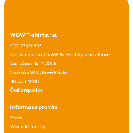
á
p
a
t
í
WOW T-shirt s.r.o.
IČO: 23426853
Spisová značka: C 426898, Městský soud v Praze
Den zápisu: 15. 7. 2025
Školská 660/3, Nové Město
110 00 Praha 1
Česká republika
Informace pro vás
O nás
Velikostní tabulky