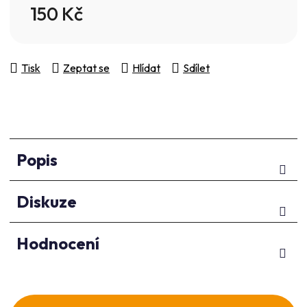
150 Kč
Měrná cena:
Tisk
Zeptat se
Hlídat
Sdílet
Popis
Diskuze
Hodnocení
Z