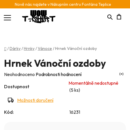
Nově nás najdete v Nákupním centru Fontána Teplice
Hledat
N
K
Domů
/
Dárky
/
Hrnky
/
Vánoce
/
Hrnek Vánoční ozdoby
Hrnek Vánoční ozdoby
Průměrné
Neohodnoceno
Podrobnosti hodnocení
hodnocení
Momentálně nedostupné
Dostupnost
produktu
(5 ks)
je
Možnosti doručení
0,0
Kód:
16231
z
5
hvězdiček.