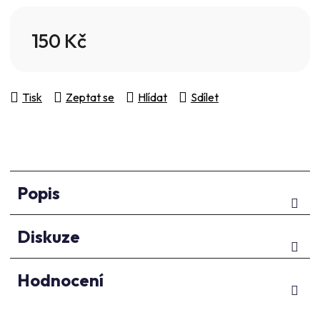
5
hvězdiček.
150 Kč
Měrná cena:
Tisk
Zeptat se
Hlídat
Sdílet
Popis
Diskuze
Hodnocení