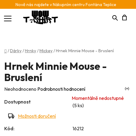
Nově nás najdete v Nákupním centru Fontána Teplice
Hledat
N
K
Domů
/
Dárky
/
Hrnky
/
Mickey
/
Hrnek Minnie Mouse - Bruslení
Hrnek Minnie Mouse -
Bruslení
Průměrné
Neohodnoceno
Podrobnosti hodnocení
hodnocení
Momentálně nedostupné
Dostupnost
produktu
(5 ks)
je
Možnosti doručení
0,0
Kód:
16212
z