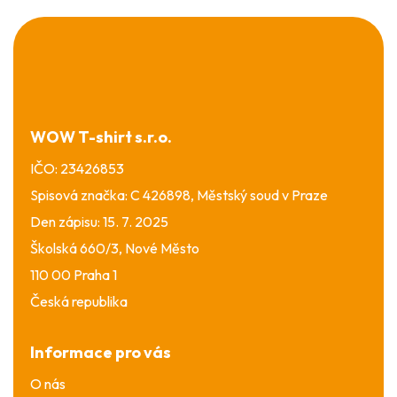
Z
á
p
a
t
í
WOW T-shirt s.r.o.
IČO: 23426853
Spisová značka: C 426898, Městský soud v Praze
Den zápisu: 15. 7. 2025
Školská 660/3, Nové Město
110 00 Praha 1
Česká republika
Informace pro vás
O nás