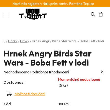
Nově nás najdete v Nákupním centru Fontána Teplice
Hledat
N
K
Domů
/
Dárky
/
Hrnky
/
Hrnek Angry Birds Star Wars - Boba Fett v lodi
Hrnek Angry Birds Star
Wars - Boba Fett v lodi
Průměrné
Neohodnoceno
Podrobnosti hodnocení
hodnocení
Momentálně nedostupné
Dostupnost
produktu
(5 ks)
je
Možnosti doručení
0,0
Kód:
16025
z