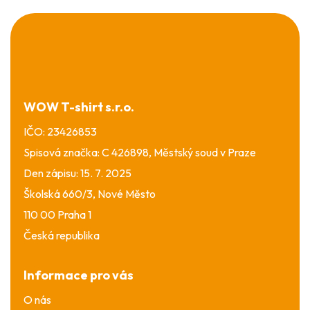
Z
á
p
a
t
í
WOW T-shirt s.r.o.
IČO: 23426853
Spisová značka: C 426898, Městský soud v Praze
Den zápisu: 15. 7. 2025
Školská 660/3, Nové Město
110 00 Praha 1
Česká republika
Informace pro vás
O nás