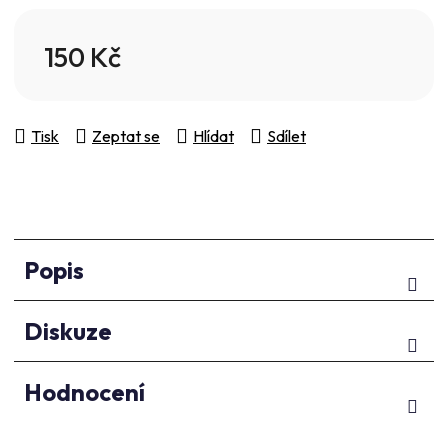
5
hvězdiček.
150 Kč
Měrná cena:
Tisk
Zeptat se
Hlídat
Sdílet
Popis
Diskuze
Hodnocení