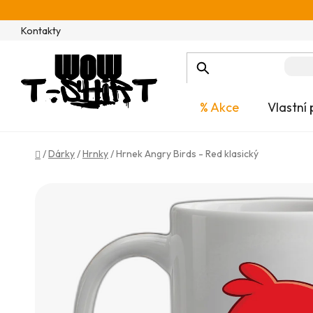
Přejít
na
Kontakty
obsah
% Akce
Vlastní 
Domů
/
Dárky
/
Hrnky
/
Hrnek Angry Birds - Red klasický