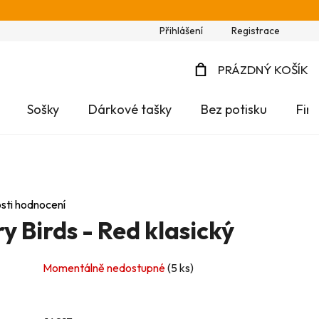
Přihlášení
Registrace
PRÁZDNÝ KOŠÍK
NÁKUPNÍ
Sošky
Dárkové tašky
Bez potisku
Fir
KOŠÍK
sti hodnocení
 Birds - Red klasický
Momentálně nedostupné
(5 ks)