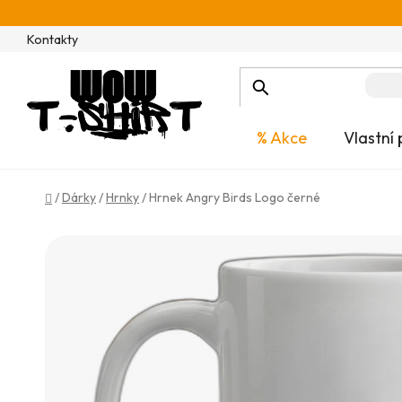
Přejít
na
Kontakty
obsah
% Akce
Vlastní 
Domů
/
Dárky
/
Hrnky
/
Hrnek Angry Birds Logo černé