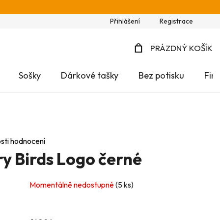
Přihlášení
Registrace
PRÁZDNÝ KOŠÍK
NÁKUPNÍ
Sošky
Dárkové tašky
Bez potisku
Fir
KOŠÍK
sti hodnocení
y Birds Logo černé
Momentálně nedostupné
(5 ks)