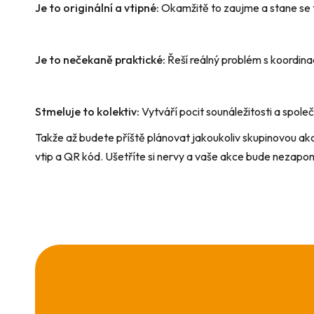
Je to originální a vtipné:
Okamžitě to zaujme a stane s
Je to nečekaně praktické:
Řeší reálný problém s koordina
Stmeluje to kolektiv:
Vytváří pocit sounáležitosti a společ
Takže až budete příště plánovat jakoukoliv skupinovou akc
vtip a QR kód. Ušetříte si nervy a vaše akce bude nezapo
Z
á
p
a