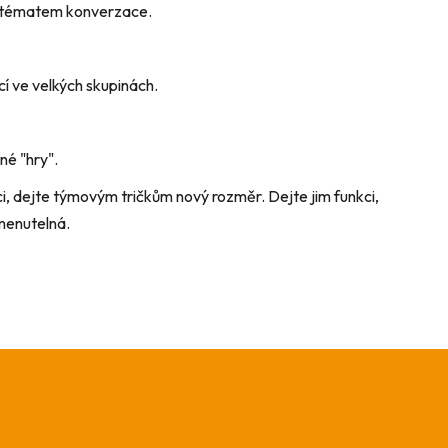
e tématem konverzace.
cí ve velkých skupinách.
né "hry".
i, dejte týmovým tričkům nový rozměr. Dejte jim funkci,
menutelná.