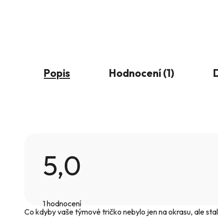
Popis
Hodnocení (1)
5,0
Průměrné
hodnocení
1 hodnocení
produktu
Co kdyby vaše týmové tričko nebylo jen na okrasu, ale stal
je