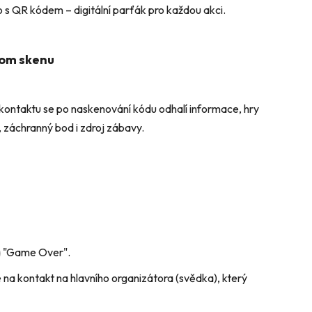
o s QR kódem – digitální parťák pro každou akci.
dnom skenu
ého kontaktu se po naskenování kódu odhalí informace, hry
c, záchranný bod i zdroj zábavy.
ka "Game Over".
 na kontakt na hlavního organizátora (svědka), který