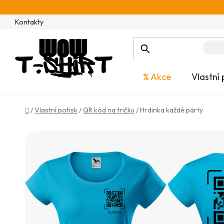
Přejít
na
Kontakty
obsah
% Akce
Vlastní 
Domů
/
Vlastní potisk
/
QR kód na tričku
/
Hrdinka každé párty