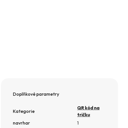
Doplňkové parametry
QR kód na
Kategorie
tričku
navrhar
1