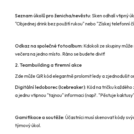
Seznam úkolů pro ženicha/nevěstu
: Sken odhalí vtipný ú
"Objednej drink bez použití rukou" nebo "Získej telefonní č
Odkaz na společné fotoalbum
: Kdokoli ze skupiny může
večera na jedno místo. Ráno se budete divit!
2. Teambuilding a firemní akce
Zde může QR kód elegantně prolomit ledy a zjednodušit or
Digitální ledoborec (Icebreaker)
: Kód na tričku každého
a jednu vtipnou "tajnou" informaci (např. "Pěstuje kaktusy"
Gamifikace a soutěže
: Účastníci musí skenovat kódy svých
týmový úkol.