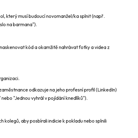
kol, který musí budoucí novomanžel/ka splnit (např.
íslo na barmana").
 naskenovat kód a okamžitě nahrávat fotky a videa z
ganizaci.
 zaměstnance odkazuje na jeho profesní profil (LinkedIn)
 nebo "Jednou vyhrál v pojídání knedlíků").
 kolegů, aby posbírali indicie k pokladu nebo splnili