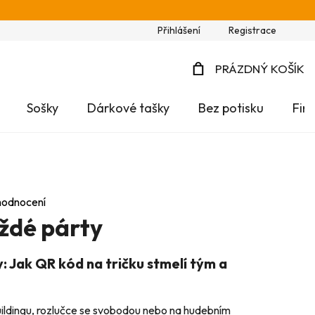
Přihlášení
Registrace
PRÁZDNÝ KOŠÍK
NÁKUPNÍ
Sošky
Dárkové tašky
Bez potisku
Fir
KOŠÍK
hodnocení
ždé párty
: Jak QR kód na tričku stmelí tým a
ildingu, rozlučce se svobodou nebo na hudebním