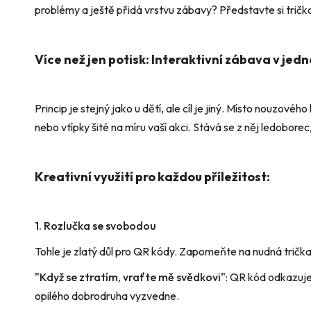
5,0
problémy a ještě přidá vrstvu zábavy? Představte si tričk
z
5
hvězdiček.
Více než jen potisk: Interaktivní zábava v je
Princip je stejný jako u dětí, ale cíl je jiný. Místo nouzov
nebo vtípky šité na míru vaší akci. Stává se z něj ledobore
Kreativní využití pro každou příležitost:
1. Rozlučka se svobodou
Tohle je zlatý důl pro QR kódy. Zapomeňte na nudná trič
"Když se ztratím, vraťte mě svědkovi"
: QR kód odkazuje
opilého dobrodruha vyzvedne.