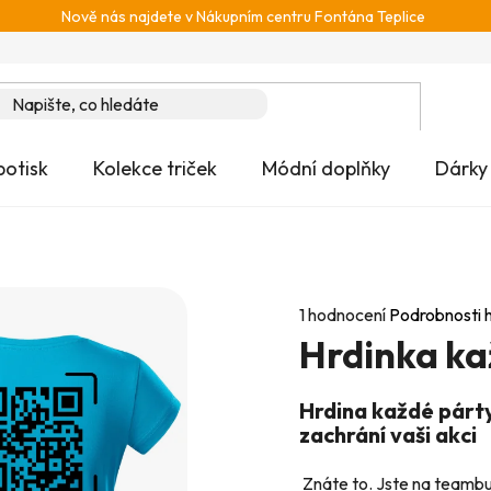
Nově nás najdete v Nákupním centru Fontána Teplice
potisk
Kolekce triček
Módní doplňky
Dárky
Průměrné
1 hodnocení
Podrobnosti 
Hrdinka ka
hodnocení
produktu
je
Hrdina každé párty
5,0
zachrání vaši akci
z
Znáte to. Jste na teambu
5