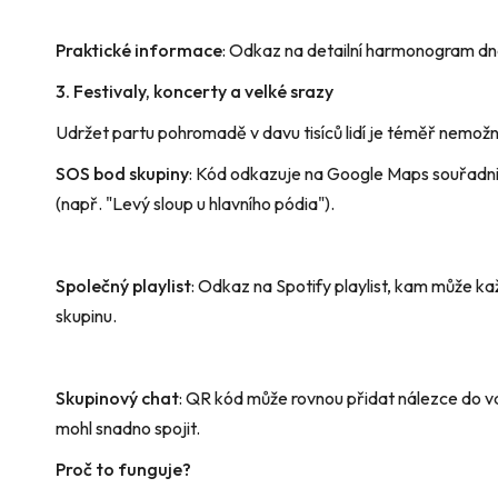
Praktické informace
: Odkaz na detailní harmonogram dn
3. Festivaly, koncerty a velké srazy
Udržet partu pohromadě v davu tisíců lidí je téměř nemož
SOS bod skupiny
: Kód odkazuje na Google Maps souřadn
(např. "Levý sloup u hlavního pódia").
Společný playlist
: Odkaz na Spotify playlist, kam může ka
skupinu.
Skupinový chat
: QR kód může rovnou přidat nálezce do v
mohl snadno spojit.
Proč to funguje?