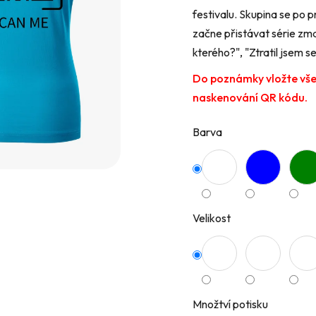
festivalu. Skupina se po 
hvězdiček.
začne přistávat série zma
kterého?", "Ztratil jsem s
Do poznámky vložte všech
naskenování QR kódu.
Barva
Velikost
Množtví potisku