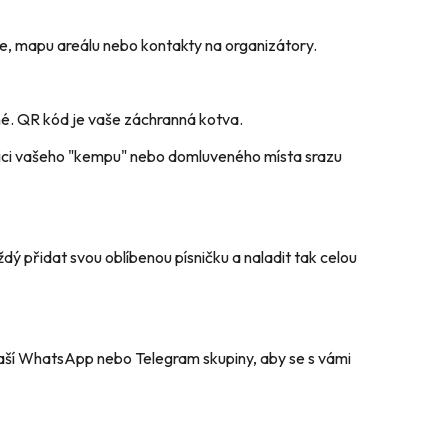
e, mapu areálu nebo kontakty na organizátory.
né. QR kód je vaše záchranná kotva.
ici vašeho "kempu" nebo domluveného místa srazu
ždý přidat svou oblíbenou písničku a naladit tak celou
aší WhatsApp nebo Telegram skupiny, aby se s vámi