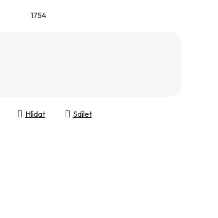
1754
Hlídat
Sdílet