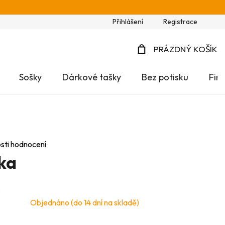
Přihlášení
Registrace
PRÁZDNÝ KOŠÍK
NÁKUPNÍ
Sošky
Dárkové tašky
Bez potisku
Fir
KOŠÍK
sti hodnocení
ňka
…
Objednáno (do 14 dní na skladě)