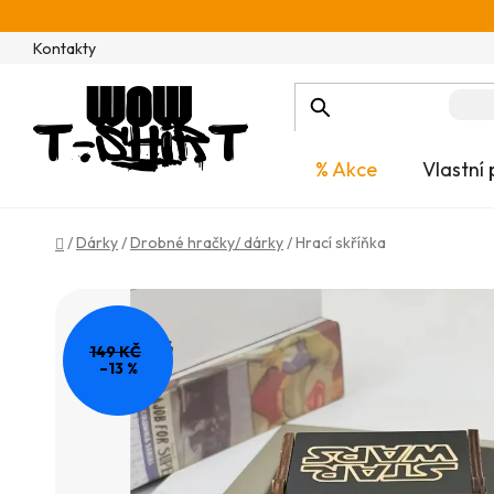
Přejít
na
Kontakty
obsah
% Akce
Vlastní 
Domů
/
Dárky
/
Drobné hračky/ dárky
/
Hrací skříňka
149 KČ
–13 %