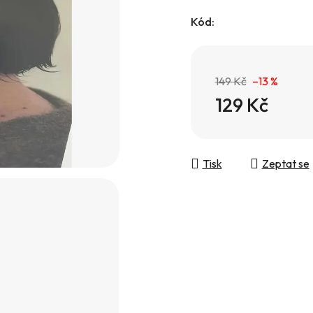
hvězdiček.
Kód:
149 Kč
–13 %
129 Kč
Měrná cena:
Tisk
Zeptat se