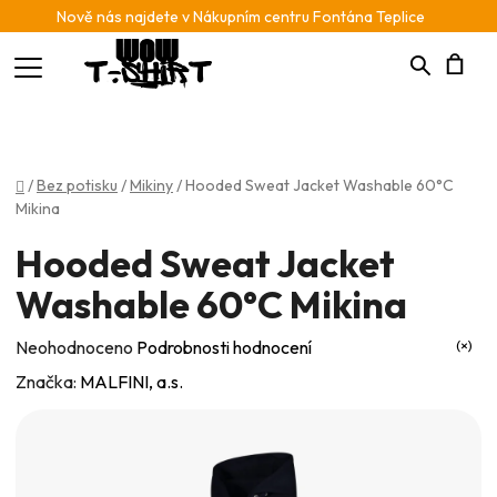
Nově nás najdete v Nákupním centru Fontána Teplice
Hledat
N
K
Domů
/
Bez potisku
/
Mikiny
/
Hooded Sweat Jacket Washable 60°C
Mikina
Hooded Sweat Jacket
Washable 60°C Mikina
Průměrné
Neohodnoceno
Podrobnosti hodnocení
hodnocení
Značka:
MALFINI, a.s.
produktu
je
0,0
z