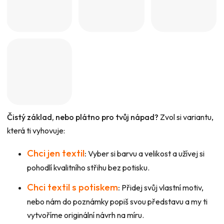
Čistý základ, nebo plátno pro tvůj nápad?
Zvol si variantu,
která ti vyhovuje:
Chci jen textil
:
Vyber si barvu a velikost a užívej si
pohodlí kvalitního střihu bez potisku.
Chci textil s potiskem
:
Přidej svůj vlastní motiv,
nebo nám do poznámky popiš svou představu a my ti
vytvoříme originální návrh na míru.